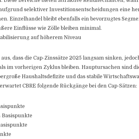
n. Diese Bereiche bieten attraktive Renditechancen, wäh
ufgrund selektiver Investitionsentscheidungen eine h
en. Einzelhandel bleibt ebenfalls ein bevorzugtes Segme
ßere Einflüsse wie Zölle bleiben minimal.
tabilisierung auf höherem Niveau
aus, dass die Cap-Zinssätze 2025 langsam sinken, jedoc
ls im vorherigen Zyklus bleiben. Hauptursachen sind di
ergroße Haushaltsdefizite und das stabile Wirtschaftsw
erwartet CBRE folgende Rückgänge bei den Cap-Sätzen:
asispunkte
4 Basispunkte
Basispunkte
unkte