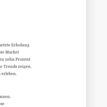
setzte Erholung
ate Market
 zu zehn Prozent
le Trends zeigen,
 erleben.
innen.
ise