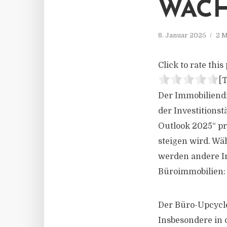
WAC
8. Januar 2025
2 M
Click to rate this 
[T
Der Immobiliendi
der Investitions
Outlook 2025“ pr
steigen wird. Wä
werden andere I
Büroimmobilien:
Der Büro-Upcycle
Insbesondere in 