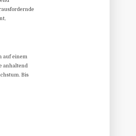
rend
erausfordernde
nt,
h auf einem
e anhaltend
achstum. Bis