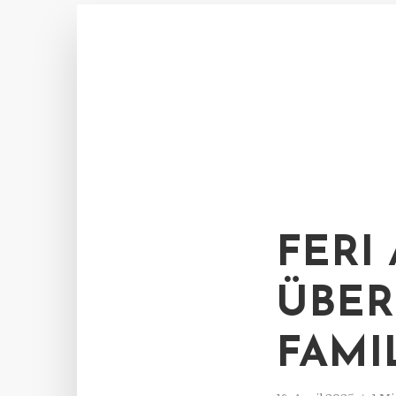
FERI 
BERN
AMIL