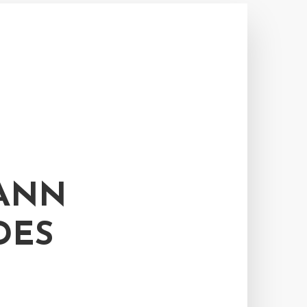
NN Ü
S F