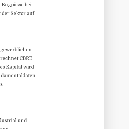
 Engpässe bei
 der Sektor auf
n gewerblichen
r rechnet CBRE
es Kapital wird
undamentaldaten
es
dustrial und