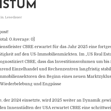
HSTUM
in. Lesedauer
post!
otal:
0
Average:
0
]
enstleister CBRE erwartet für das Jahr 2025 eine fortge
tätigkeit auf den US-Immobilienmärkten. Im „US Real Est
ognostiziert CBRE, dass das Investitionsvolumen um bis
hrend Einzelhandel und Rechenzentren langfristig stabi
mmobiliensektoren den Beginn eines neuen Marktzyklus
 Wiederbelebung und Engpässe
, der 2024 einsetzte, wird 2025 weiter an Dynamik gew
den Innenstädten der USA erwartet CBRE eine schrittwe