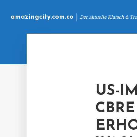
amazingcity.com.co
Der aktuelle Klatsch & Tr
US-I
CBRE
ERH