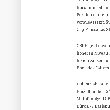
Multifamily lege
Büroimmobilien a
Position einnehm
vorausgesetzt, äu
Cap-Zinssätze: S
CBRE geht davon 
höheren Niveau a
hohen Zinsen, üb
Ende des Jahres 
Industrial: -30 B
Einzelhandel: -2
Multifamily: -17 
Büros: -7 Basisp