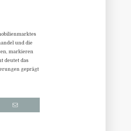
mobilienmarktes
handel und die
eten, markieren
t deutet das
derungen geprägt