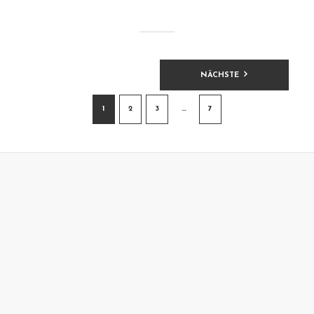
BEITRAGSNAVIGATION
NÄCHSTE
1
2
3
…
7