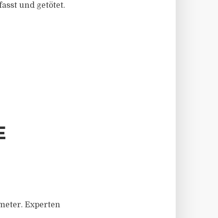
asst und getötet.
E
imeter. Experten