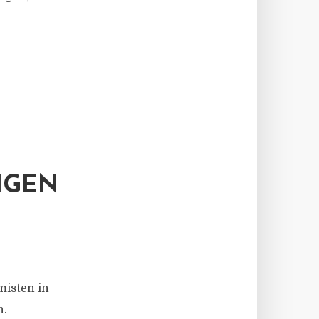
IGEN
misten in
n.