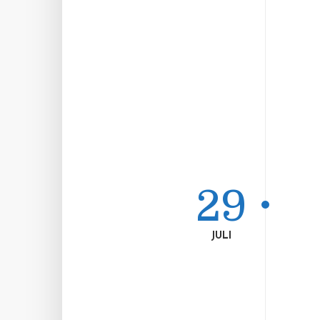
29
JULI