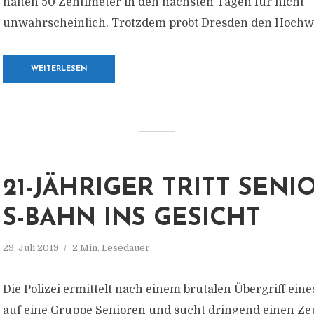
halten 50 Zentimeter in den nächsten Tagen für nicht
unwahrscheinlich. Trotzdem probt Dresden den Hochw
WEITERLESEN
21-JÄHRIGER TRITT SENI
S-BAHN INS GESICHT
29. Juli 2019
2 Min. Lesedauer
Die Polizei ermittelt nach einem brutalen Übergriff ei
auf eine Gruppe Senioren und sucht dringend einen Zeu