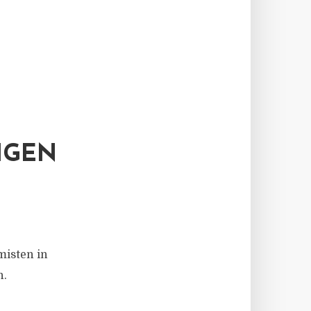
IGEN
misten in
n.