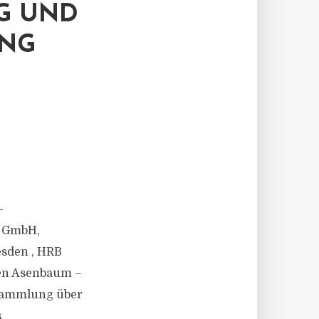
G UND
UNG
-
n GmbH,
esden , HRB
gen Asenbaum –
rsammlung über
s