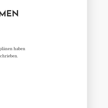
MMEN
rplänen haben
schrieben.