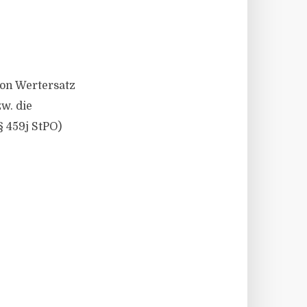
von Wertersatz
w. die
 459j StPO)