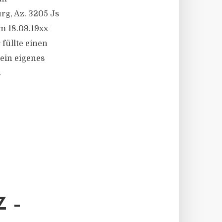
rg, Az. 3205 Js
am 18.09.19xx
füllte einen
ein eigenes
s
 –