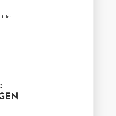
t der
:
IGEN