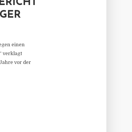
ERICHT
EGER
gegen einen
“ verklagt
 Jahre vor der