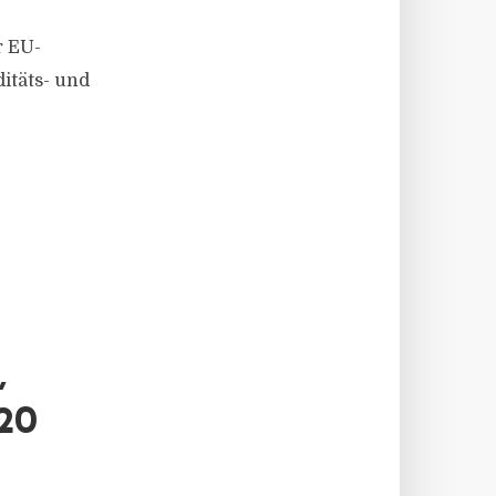
r EU-
itäts- und
,
20