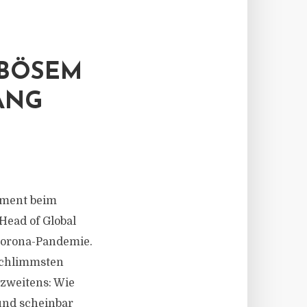
 BÖSEM
ANG
tment beim
ead of Global
Corona-Pandemie.
Schlimmsten
zweitens: Wie
und scheinbar