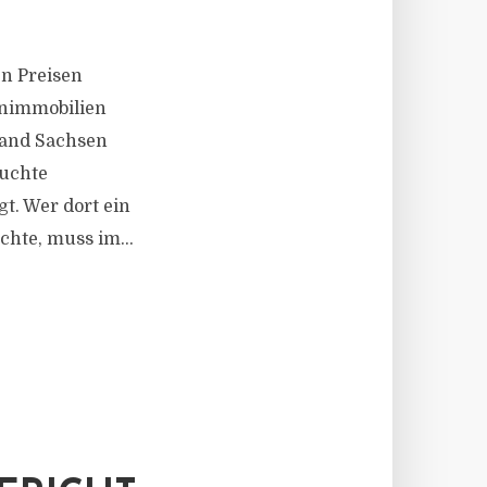
en Preisen
hnimmobilien
land Sachsen
auchte
t. Wer dort ein
hte, muss im...