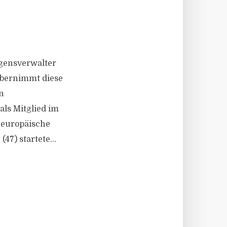
gensverwalter
 übernimmt diese
en
ls Mitglied im
 europäische
47) startete...