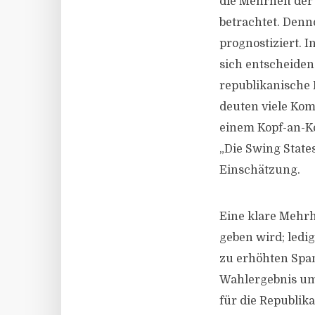
die Mehrheit der
betrachtet. Denn
prognostiziert. 
sich entscheiden
republikanische 
deuten viele Kom
einem Kopf-an-K
„Die Swing State
Einschätzung.
Eine klare Mehrhe
geben wird; ledi
zu erhöhten Sp
Wahlergebnis umst
für die Republik