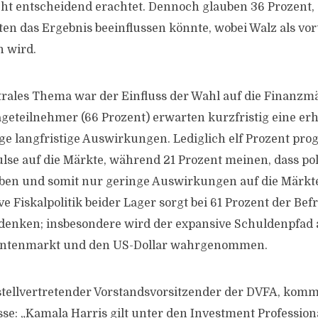
icht entscheidend erachtet. Dennoch glauben 36 Prozent,
en das Ergebnis beeinflussen könnte, wobei Walz als vort
 wird.
trales Thema war der Einfluss der Wahl auf die Finanzm
geteilnehmer (66 Prozent) erwarten kurzfristig eine erhöh
ge langfristige Auswirkungen. Lediglich elf Prozent pro
ulse auf die Märkte, während 21 Prozent meinen, dass po
aben und somit nur geringe Auswirkungen auf die Märkt
ve Fiskalpolitik beider Lager sorgt bei 61 Prozent der Bef
edenken; insbesondere wird der expansive Schuldenpfad a
Rentenmarkt und den US-Dollar wahrgenommen.
 stellvertretender Vorstandsvorsitzender der DVFA, komm
e: „Kamala Harris gilt unter den Investment Professional