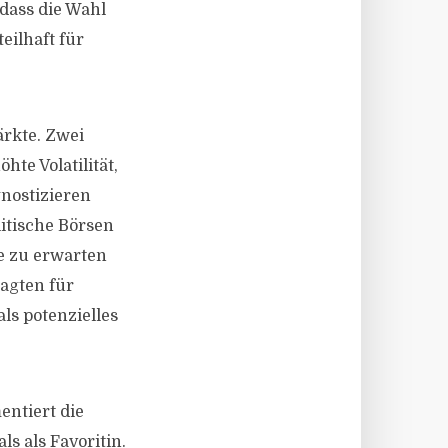
 dass die Wahl
eilhaft für
ärkte. Zwei
te Volatilität,
gnostizieren
litische Börsen
e zu erwarten
ragten für
ls potenzielles
entiert die
s als Favoritin.