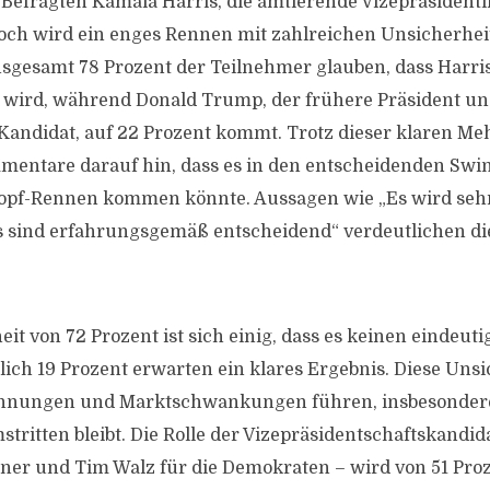
 Befragten Kamala Harris, die amtierende Vizepräsidentin
och wird ein enges Rennen mit zahlreichen Unsicherhei
Insgesamt 78 Prozent der Teilnehmer glauben, dass Harris
 wird, während Donald Trump, der frühere Präsident u
Kandidat, auf 22 Prozent kommt. Trotz dieser klaren Meh
mentare darauf hin, dass es in den entscheidenden Swin
opf-Rennen kommen könnte. Aussagen wie „Es wird seh
s sind erfahrungsgemäß entscheidend“ verdeutlichen di
it von 72 Prozent ist sich einig, dass es keinen eindeut
glich 19 Prozent erwarten ein klares Ergebnis. Diese Uns
annungen und Marktschwankungen führen, insbesonder
ritten bleibt. Die Rolle der Vizepräsidentschaftskandida
aner und Tim Walz für die Demokraten – wird von 51 Pro