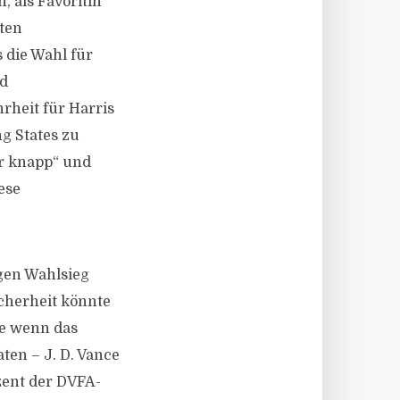
, als Favoritin
ten
 die Wahl für
nd
rheit für Harris
g States zu
r knapp“ und
ese
igen Wahlsieg
icherheit könnte
e wenn das
ten – J. D. Vance
zent der DVFA-