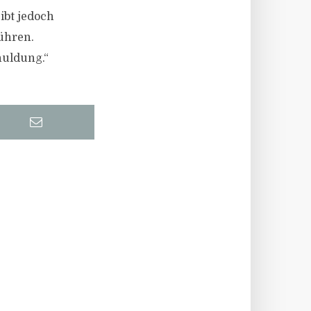
ibt jedoch
führen.
huldung.“