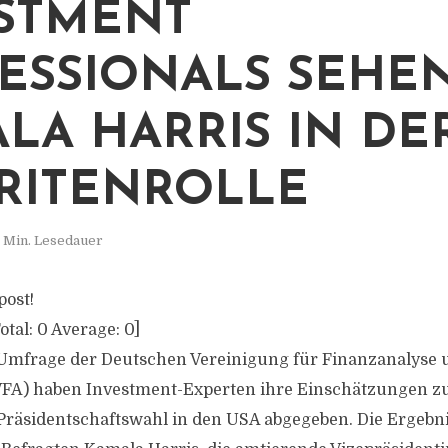
STMENT
ESSIONALS SEHE
LA HARRIS IN DE
RITENROLLE
 Min. Lesedauer
post!
otal:
0
Average:
0
]
 Umfrage der Deutschen Vereinigung für Finanzanalyse 
A) haben Investment-Experten ihre Einschätzungen z
räsidentschaftswahl in den USA abgegeben. Die Ergebni