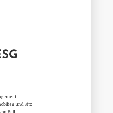
ESG
nagement-
obilien und Sitz
von Bell