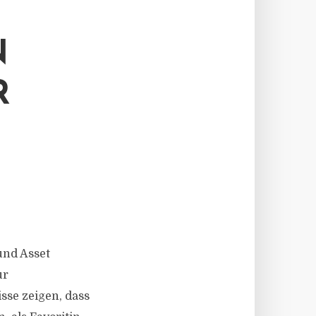
N
R
und Asset
ur
sse zeigen, dass