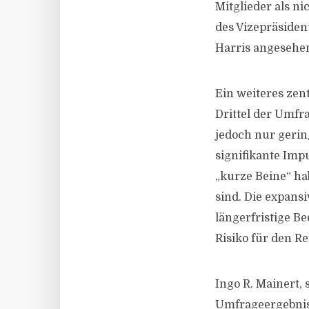
Mitglieder als n
des Vizepräsident
Harris angesehen
Ein weiteres zen
Drittel der Umfra
jedoch nur gerin
signifikante Imp
„kurze Beine“ h
sind. Die expansi
längerfristige B
Risiko für den 
Ingo R. Mainert,
Umfrageergebniss