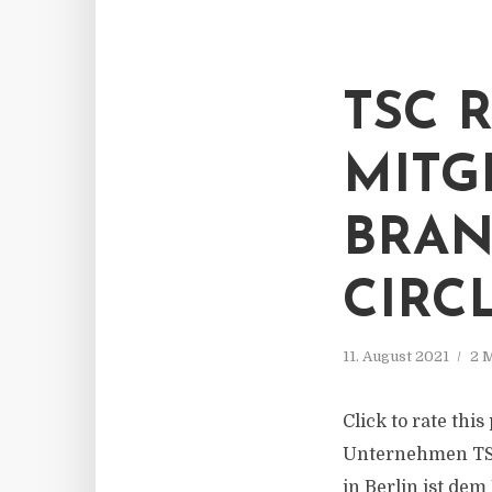
TSC 
MITG
BRAN
CIRC
11. August 2021
2 
Click to rate thi
Unternehmen TSC 
in Berlin ist dem