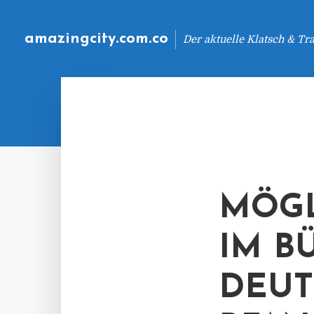
amazingcity.com.co
Der aktuelle Klatsch & Tr
MÖGL
IM B
DEU