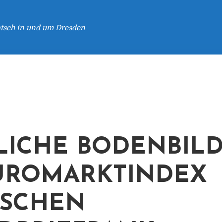
atsch in und um Dresden
ICHE BODENBIL
ÜROMARKTINDEX
TSCHEN