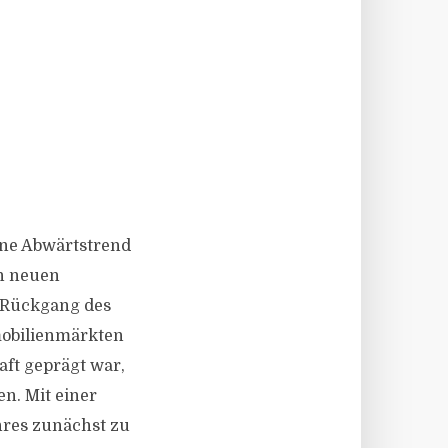
ine Abwärtstrend
en neuen
r Rückgang des
mobilienmärkten
ft geprägt war,
n. Mit einer
hres zunächst zu