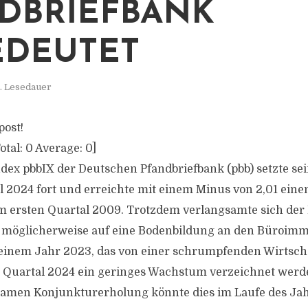
DBRIEFBANK
DEUTET
. Lesedauer
post!
otal:
0
Average:
0
]
ex pbbIX der Deutschen Pfandbriefbank (pbb) setzte se
l 2024 fort und erreichte mit einem Minus von 2,01 ein
em ersten Quartal 2009. Trotzdem verlangsamte sich de
s möglicherweise auf eine Bodenbildung an den Büroim
einem Jahr 2023, das von einer schrumpfenden Wirtscha
 Quartal 2024 ein geringes Wachstum verzeichnet werde
samen Konjunkturerholung könnte dies im Laufe des Ja