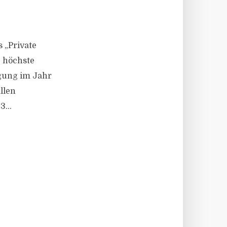
 „Private
e höchste
agung im Jahr
llen
...