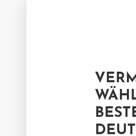
VER
WÄHL
BEST
DEUT