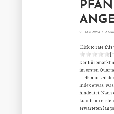
PFAN
ANGE
28. Mai 2024
2 Min
Click to rate this 
[T
Der Büromarktind
im ersten Quarta
Tiefstand seit d
Index etwas, wa
hindeutet. Nach 
konnte im ersten
erwarteten lang