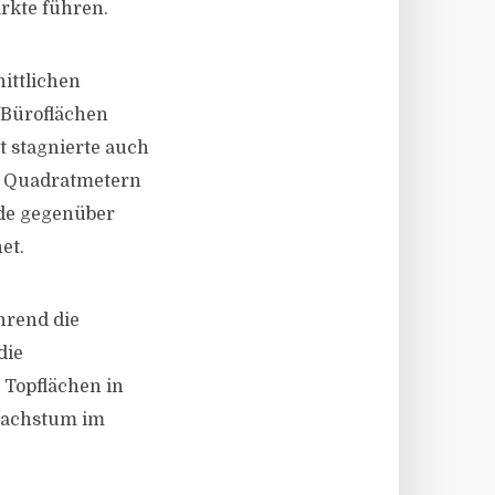
rkte führen.
ittlichen
 Büroflächen
t stagnierte auch
0 Quadratmetern
rde gegenüber
et.
hrend die
die
 Topflächen in
twachstum im