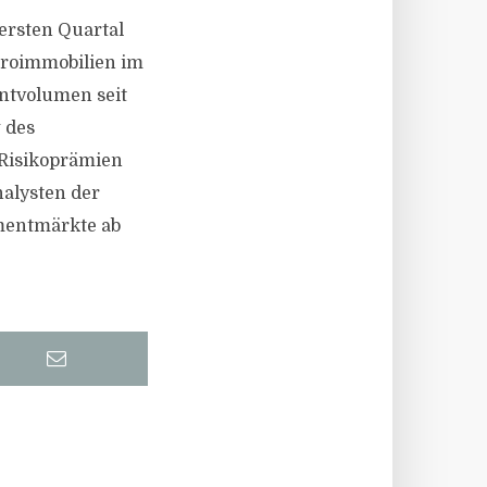
ersten Quartal
üroimmobilien im
ntvolumen seit
 des
 Risikoprämien
nalysten der
mentmärkte ab