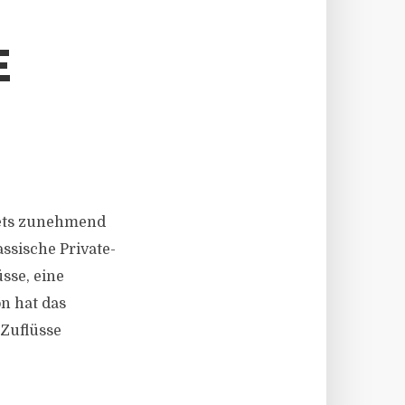
rkets zunehmend
ssische Private-
sse, eine
n hat das
 Zuflüsse