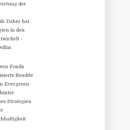
wertung der
b. Daher hat
gien in den
twickelt –
ollar.
reen-Fonds
isierte Rendite
en-Evergreen-
hinter
ies-Strategien
er
hhaltigkeit