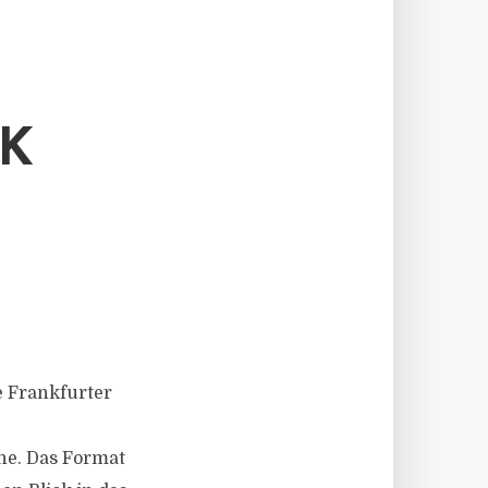
CK
ie Frankfurter
he. Das Format