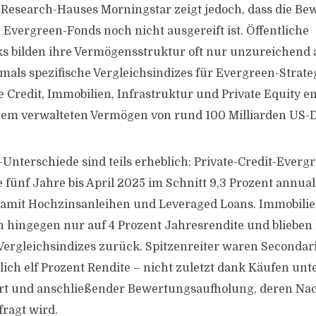
 Research-Hauses Morningstar zeigt jedoch, dass die Be
Evergreen-Fonds noch nicht ausgereift ist. Öffentliche
 bilden ihre Vermögensstruktur oft nur unzureichend a
mals spezifische Vergleichsindizes für Evergreen-Strate
 Credit, Immobilien, Infrastruktur und Private Equity en
nem verwalteten Vermögen von rund 100 Milliarden US-D
Unterschiede sind teils erheblich: Private-Credit-Everg
e fünf Jahre bis April 2025 im Schnitt 9,3 Prozent annual
damit Hochzinsanleihen und Leveraged Loans. Immobili
 hingegen nur auf 4 Prozent Jahresrendite und blieben 
Vergleichsindizes zurück. Spitzenreiter waren Secondar
lich elf Prozent Rendite – nicht zuletzt dank Käufen unt
rt und anschließender Bewertungsaufholung, deren Nac
fragt wird.