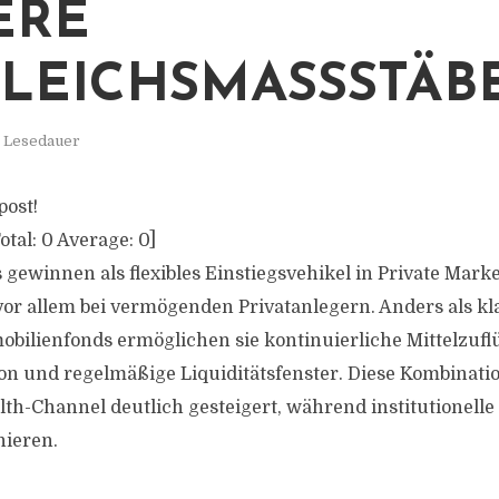
ERE
LEICHSMASSSTÄBE
. Lesedauer
post!
otal:
0
Average:
0
]
gewinnen als flexibles Einstiegsvehikel in Private Ma
or allem bei vermögenden Privatanlegern. Anders als kla
obilienfonds ermöglichen sie kontinuierliche Mittelzuflü
ion und regelmäßige Liquiditätsfenster. Diese Kombinatio
lth-Channel deutlich gesteigert, während institutionelle
nieren.