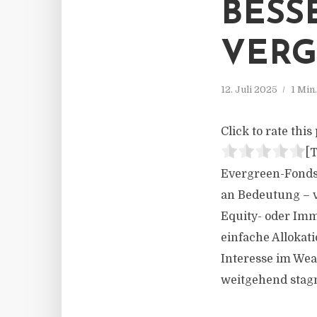
BESS
VERG
12. Juli 2025
1 Min
Click to rate this 
[T
Evergreen-Fonds 
an Bedeutung – v
Equity- oder Imm
einfache Allokat
Interesse im Wea
weitgehend stag