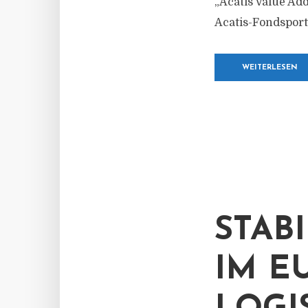
„Acatis Value Ad
Acatis-Fondsportf
WEITERLESEN
STAB
IM E