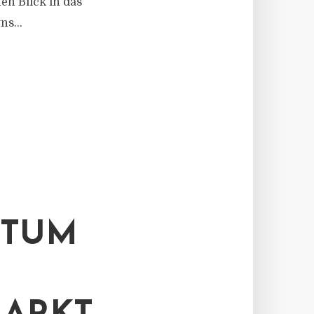
en Blick in das
s...
STUM