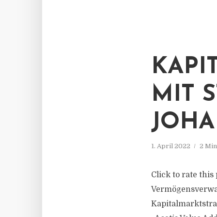
KAPI
MIT S
OHAN
1. April 2022
2 Min
Click to rate thi
Vermögensverwal
Kapitalmarktstr