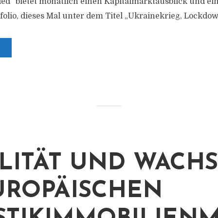
ded“ bietet monatlich einen Kapitalmarktausblick und ein
olio, dieses Mal unter dem Titel „Ukrainekrieg, Lockdown
ILITÄT UND WACH
UROPÄISCHEN