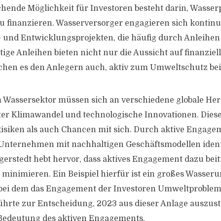
chende Möglichkeit für Investoren besteht darin, Wasser
 finanzieren. Wasserversorger engagieren sich kontinui
 und Entwicklungsprojekten, die häufig durch Anleihen
ige Anleihen bieten nicht nur die Aussicht auf finanziel
chen es den Anlegern auch, aktiv zum Umweltschutz bei
Wassersektor müssen sich an verschiedene globale He
ter Klimawandel und technologische Innovationen. Die
isiken als auch Chancen mit sich. Durch aktive Engage
Unternehmen mit nachhaltigen Geschäftsmodellen ident
gerstedt hebt hervor, dass aktives Engagement dazu beit
 minimieren. Ein Beispiel hierfür ist ein großes Wasse
 bei dem das Engagement der Investoren Umweltproble
führte zur Entscheidung, 2023 aus dieser Anlage auszus
 Bedeutung des aktiven Engagements.