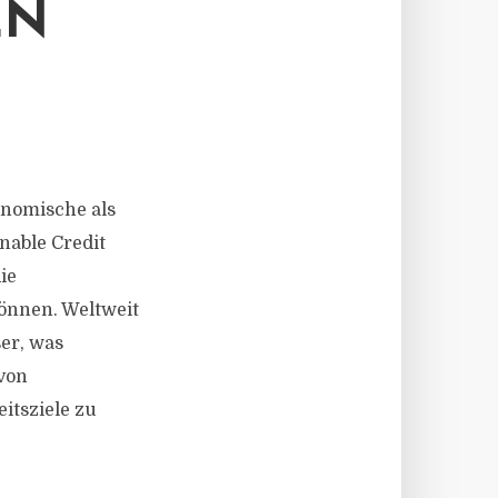
LN
onomische als
nable Credit
ie
önnen. Weltweit
er, was
 von
itsziele zu