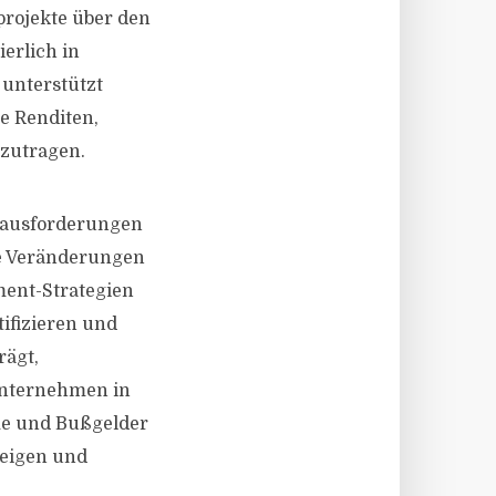
projekte über den
erlich in
 unterstützt
le Renditen,
zutragen.
rausforderungen
se Veränderungen
ment-Strategien
ifizieren und
rägt,
runternehmen in
me und Bußgelder
teigen und