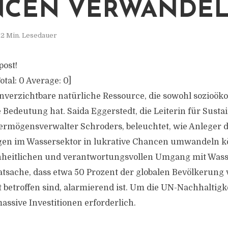
NCEN VERWANDE
2 Min. Lesedauer
post!
otal:
0
Average:
0
]
unverzichtbare natürliche Ressource, die sowohl sozioök
Bedeutung hat. Saida Eggerstedt, die Leiterin für Sustai
rmögensverwalter Schroders, beleuchtet, wie Anleger d
en im Wassersektor in lukrative Chancen umwandeln k
inheitlichen und verantwortungsvollen Umgang mit Wass
atsache, dass etwa 50 Prozent der globalen Bevölkerung
betroffen sind, alarmierend ist. Um die UN-Nachhaltigke
assive Investitionen erforderlich.