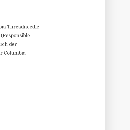
mbia Threadneedle
 (Responsible
auch der
er Columbia