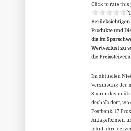
Click to rate this 
[T
Berücksichtigen S
Produkte und Die
die im Sparschwe
Wertverlust zu sc
die Preissteiger
Im aktuellen Nie
Verzinsung der m
Sparer davon über
deshalb dort, wo
Postbank. 17 Pro
Anlageformen umz
lohnt, ihre derze