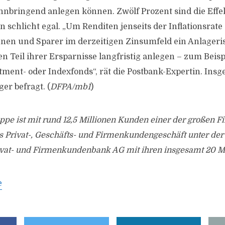
innbringend anlegen können. Zwölf Prozent sind die Effe
 schlicht egal. „Um Renditen jenseits der Inflationsrate 
en und Sparer im derzeitigen Zinsumfeld ein Anlageris
 Teil ihrer Ersparnisse langfristig anlegen – zum Beispi
tment- oder Indexfonds“, rät die Postbank-Expertin. In
er befragt. (
DFPA/mb1
)
pe ist mit rund 12,5 Millionen Kunden einer der großen Fi
s Privat-, Geschäfts- und Firmenkundengeschäft unter de
Privat- und Firmenkundenbank AG mit ihren insgesamt 20 M
e