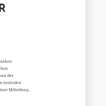
R
 Banken
chen
bau der
n zentralen
ner Mitteilung...