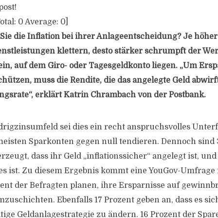
post!
otal:
0
Average:
0
]
ie die Inflation bei ihrer Anlageentscheidung? Je höher 
nstleistungen klettern, desto stärker schrumpft der Wer
in, auf dem Giro- oder Tagesgeldkonto liegen. „Um Ersp
hützen, muss die Rendite, die das angelegte Geld abwirft
ungsrate“, erklärt Katrin Chrambach von der Postbank.
drigzinsumfeld sei dies ein recht anspruchsvolles Unterf
eisten Sparkonten gegen null tendieren. Dennoch sind 
zeugt, dass ihr Geld „inflationssicher“ angelegt ist, und
 es ist. Zu diesem Ergebnis kommt eine YouGov-Umfrage 
zent der Befragten planen, ihre Ersparnisse auf gewinn
uschichten. Ebenfalls 17 Prozent geben an, dass es sich
itige Geldanlagestrategie zu ändern. 16 Prozent der Spare