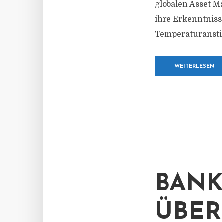
globalen Asset M
ihre Erkenntniss
Temperaturanstie
WEITERLESEN
BAN
ÜBE