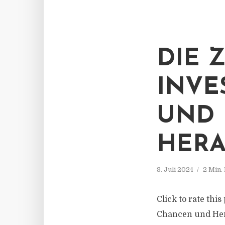
DIE 
INVE
UND
HER
8. Juli 2024
2 Min.
Click to rate thi
Chancen und Her