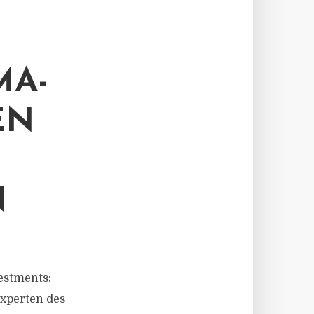
MA-
EN
N
vestments:
xperten des