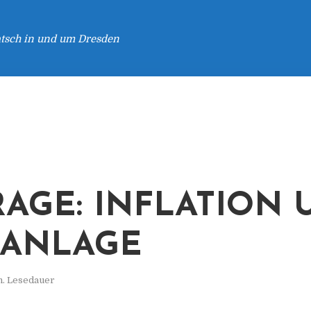
atsch in und um Dresden
AGE: INFLATION 
DANLAGE
n. Lesedauer