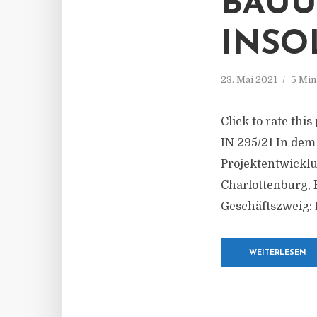
BAUÜ
INSO
23. Mai 2021
5 Min
Click to rate thi
IN 295/21 In dem
Projektentwickl
Charlottenburg, 
Geschäftszweig: 
WEITERLESEN