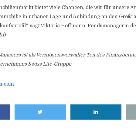
obilienmarkt bietet viele Chancen, die wir für unsere A
Immobilie in urbaner Lage und Anbindung an den Großra
nkaufsprofil“, sagt Viktoria Hoffmann, Fondsmanagerin d
b1
)
Managers ist als Vermögensverwalter Teil des Finanzberat
ternehmens Swiss Life-Gruppe.
am.com