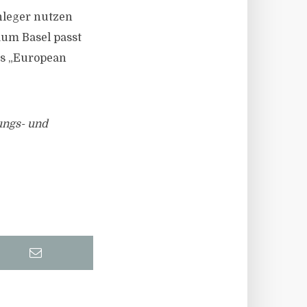
nleger nutzen
um Basel passt
es „European
ungs- und