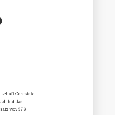
D
llschaft Corestate
ach hat das
atz von 37,6