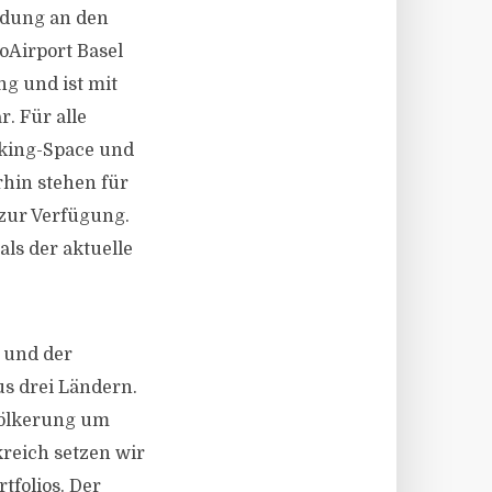
indung an den
oAirport Basel
ng und ist mit
. Für alle
rking-Space und
hin stehen für
 zur Verfügung.
als der aktuelle
d und der
s drei Ländern.
evölkerung um
kreich setzen wir
tfolios. Der