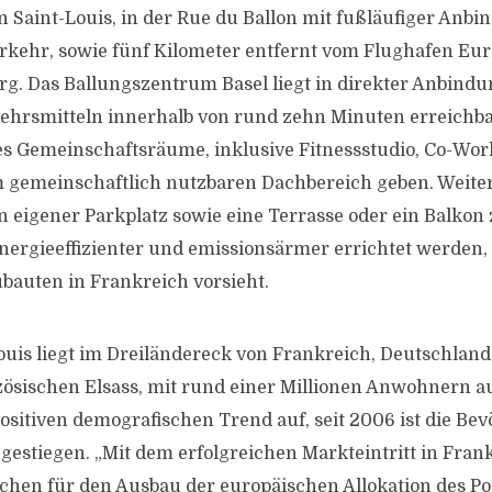
 Saint-Louis, in der Rue du Ballon mit fußläufiger Anb
kehr, sowie fünf Kilometer entfernt vom Flughafen Eur
g. Das Ballungszentrum Basel liegt in direkter Anbindu
kehrsmitteln innerhalb von rund zehn Minuten erreichbar
s Gemeinschaftsräume, inklusive Fitnessstudio, Co-Wo
 gemeinschaftlich nutzbaren Dachbereich geben. Weiter
 eigener Parkplatz sowie eine Terrasse oder ein Balkon
energieeffizienter und emissionsärmer errichtet werden, 
bauten in Frankreich vorsieht.
Louis liegt im Dreiländereck von Frankreich, Deutschlan
ösischen Elsass, mit rund einer Millionen Anwohnern au
positiven demografischen Trend auf, seit 2006 ist die B
 gestiegen. „Mit dem erfolgreichen Markteintritt in Fran
ichen für den Ausbau der europäischen Allokation des Por