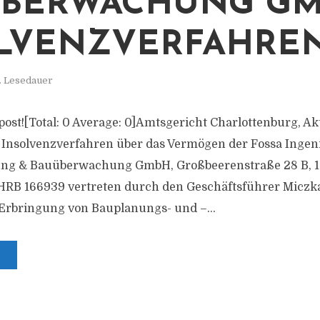
BERWACHUNG GM
LVENZVERFAHRE
. Lesedauer
s post![Total: 0 Average: 0]Amtsgericht Charlottenburg, A
 Insolvenzverfahren über das Vermögen der Fossa Ingen
ung & Bauüberwachung GmbH, Großbeerenstraße 28 B, 1
HRB 166939 vertreten durch den Geschäftsführer Miczk
Erbringung von Bauplanungs- und –...