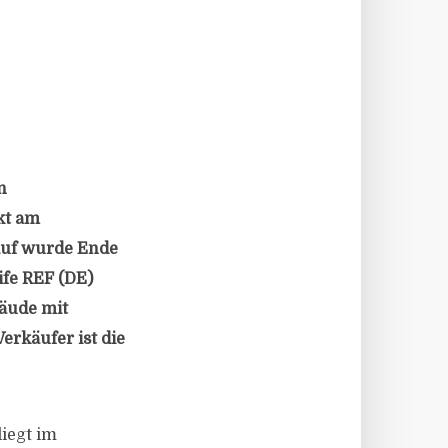
n
kt am
kauf wurde Ende
ife REF (DE)
bäude mit
rkäufer ist die
iegt im