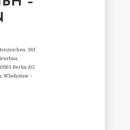
BH –
N
ktenzeichen: 36f
ieurbau,
0965 Berlin AG
a, Wladyslaw –