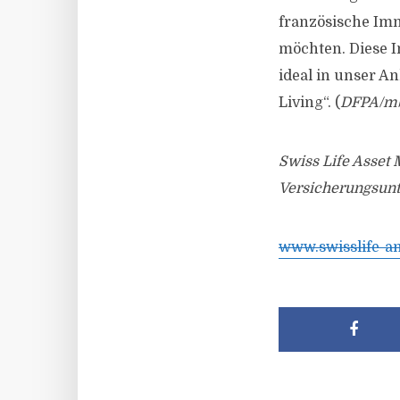
französische Imm
möchten. Diese 
ideal in unser A
Living“. (
DFPA/m
Swiss Life Asset 
Versicherungsun
www.swisslife-