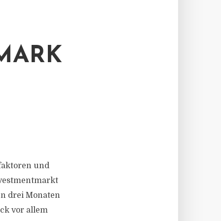
MARK
sfaktoren und
Investmentmarkt
en drei Monaten
ick vor allem