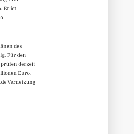
 Er ist
ro
länen des
olg. Für den
 prüfen derzeit
llionen Euro.
ende Vernetzung