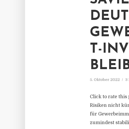
SAVI
DEU
GEWE
T-IN
BLEI
5. Oktober 2022
3
Click to rate thi
Risiken nicht kü
für Gewerbeimmob
zumindest stabili