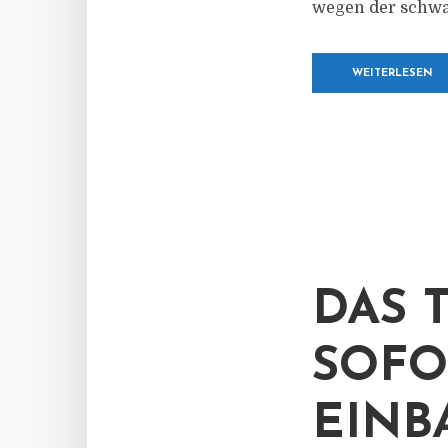
wegen der schwa
WEITERLESEN
DAS 
SOFO
EINB