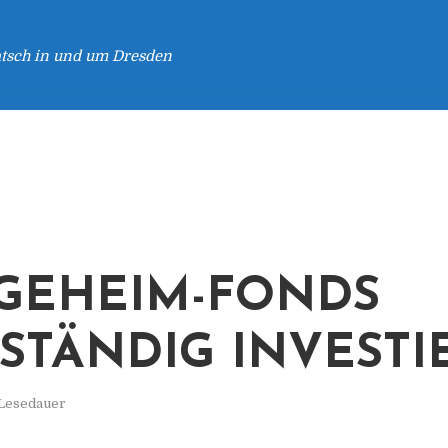
atsch in und um Dresden
GEHEIM-FONDS
STÄNDIG INVESTI
 Lesedauer