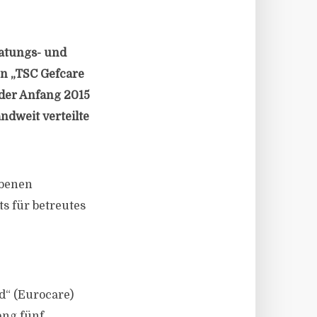
ratungs- und
n „TSC Gefcare
 der Anfang 2015
ndweit verteilte
rbenen
s für betreutes
d“ (Eurocare)
ang fünf