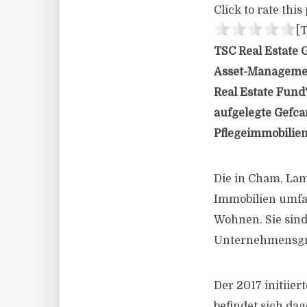
Click to rate this 
[T
TSC Real Estate 
Asset-Managemen
Real Estate Fund
aufgelegte Gefca
Pflegeimmobilien
Die in Cham, La
Immobilien umfas
Wohnen. Sie sin
Unternehmensgr
Der 2017 initiie
befindet sich da