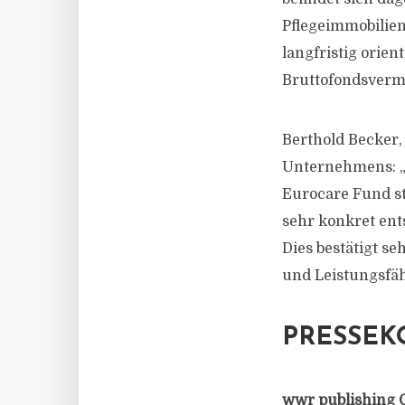
Pflegeimmobilien 
langfristig orie
Bruttofondsverm
Berthold Becker,
Unternehmens: „Di
Eurocare Fund st
sehr konkret ent
Dies bestätigt se
und Leistungsfäh
PRESSEK
wwr publishing 