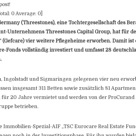
post!
otal:
0
Average:
0
]
Germany (Threestones), eine Tochtergesellschaft des Be
t-Unternehmens Threestones Capital Group, hat für de
“ (Gefcare) vier weitere Pflegeheime erworben. Damit ist
re-Fonds vollständig investiert und umfasst 28 deutschla
.
m, Ingolstadt und Sigmaringen gelegenen vier neu erwo
sen insgesamt 311 Betten sowie zusätzlich 81 Apartment
d für 20 Jahre vermietet und werden von der ProCurand
uppe betrieben.
rte Immobilien-Spezial-AIF „TSC Eurocare Real Estate Fun
gegen noch in der Investitionsphase. Für ihn wurden bisl