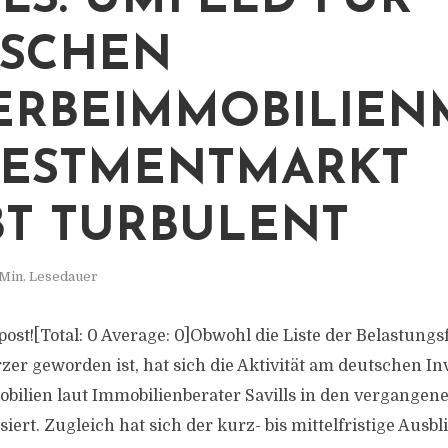
LLS: UMFELD FÜR
TSCHEN
RBEIMMOBILIEN
VESTMENTMARKT
BT TURBULENT
 Min. Lesedauer
s post![Total: 0 Average: 0]Obwohl die Liste der Belastung
rzer geworden ist, hat sich die Aktivität am deutschen 
ilien laut Immobilienberater Savills in den vergangen
siert. Zugleich hat sich der kurz- bis mittelfristige Ausbl