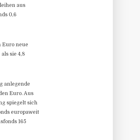
leihen aus
nds 0,6
n Euro neue
als sie 4,8
ig anlegende
den Euro. Aus
g spiegelt sich
onds europaweit
sfonds 165