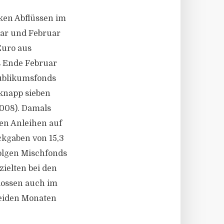
rken Abflüssen im
uar und Februar
Euro aus
s Ende Februar
Publikumsfonds
 knapp sieben
008). Damals
en Anleihen auf
ckgaben von 15,3
folgen Mischfonds
zielten bei den
lossen auch im
beiden Monaten