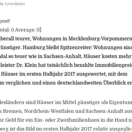
in. Lesedauer
post!
otal:
0
Average:
0
]
berall teurer, Wohnungen in Mecklenburg-Vorpommern
nstiger. Hamburg bleibt Spitzenreiter: Wohnungen sind
 Mal so teuer wie in Sachsen-Anhalt, Häuser kosten mehr 
eister Dr. Klein hat tatsächlich bezahlte Immobilienprei
äuser im ersten Halbjahr 2017 ausgewertet, mit dem
m verglichen und einen deutschlandweiten Überblick ers
desländern sind Häuser im Mittel günstiger als Eigent
in Bremen, Nordrhein-Westfalen und Sachsen-Anhalt au
hr Geld für ein Ein- oder Zweifamilienhaus in die Hand 
g ist das Bild im ersten Halbjahr 2017 relativ ausgeglic