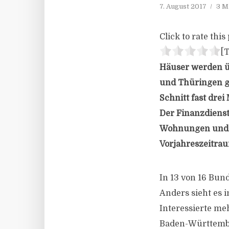
7. August 2017
3 M
Click to rate this 
[T
Häuser werden ü
und Thüringen gü
Schnitt fast drei
Der Finanzdienstl
Wohnungen und H
Vorjahreszeitrau
In 13 von 16 Bun
Anders sieht es 
Interessierte me
Baden-Württember