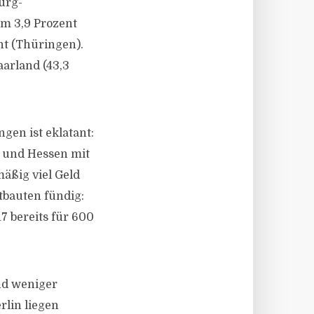
urg-
m 3,9 Prozent
t (Thüringen).
arland (43,3
en ist eklatant:
 und Hessen mit
äßig viel Geld
tbauten fündig:
 bereits für 600
nd weniger
rlin liegen