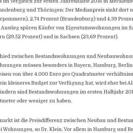
s im Vergleich zur ersten Jahreshälfte 2016 in Mecklenb
ndenburg und Thüringen: Der Medianpreis sinkt dort u
rpommern), 2,74 Prozent (Brandenburg) und 4,39 Prozen
n Anstieg spüren Käufer von Eigentumswohnungen im Sa
rn (29,52 Prozent) und in Sachsen (23,69 Prozent).
chied zwischen Bestandswohnungen und Neubauwohnung
hnungen müssen besonders in Bayern, Hamburg, Berlin
isen von über 4.000 Euro pro Quadratmeter verhältnism
ein kleineres Budget zur Verfügung hat, wird eher bei Al
ändern sind Bestandswohnungen im ersten Halbjahr 2017
tmeter oder weniger zu haben.
arkt ist die Preisdifferenz zwischen Neubau und Besta
ei Wohnungen, so Dr. Klein. Vor allem in Hamburg und Be