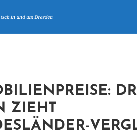
atsch in und um Dresden
BILIENPREISE: DR
N ZIEHT
ESLÄNDER-VERG