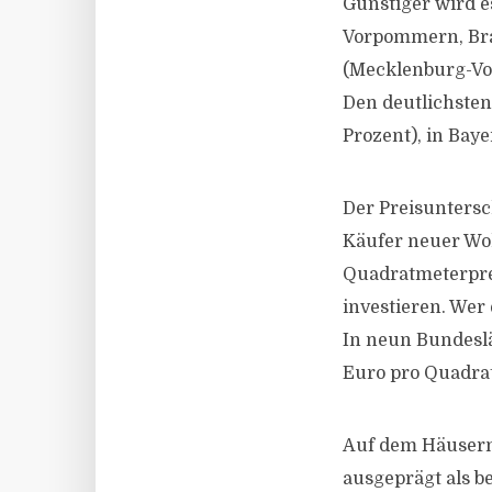
Günstiger wird e
Vorpommern, Bra
(Mecklenburg-Vo
Den deutlichste
Prozent), in Baye
Der Preisunters
Käufer neuer Wo
Quadratmeterpre
investieren. Wer 
In neun Bundesl
Euro pro Quadra
Auf dem Häuserm
ausgeprägt als b