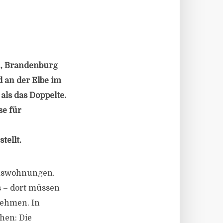
, Brandenburg
 an der Elbe im
als das Doppelte.
se für
tellt.
umswohnungen.
s – dort müssen
nehmen. In
hen: Die