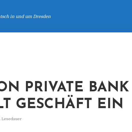
atsch in und um Dresden
ON PRIVATE BANK
LT GESCHÄFT EIN
. Lesedauer