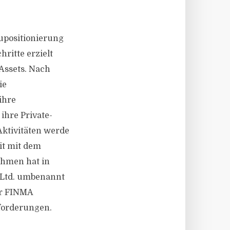
upositionierung
ritte erzielt
 Assets. Nach
ie
ihre
hre Private-
Aktivitäten werde
it mit dem
ehmen hat in
 Ltd. umbenannt
er FINMA
nforderungen.