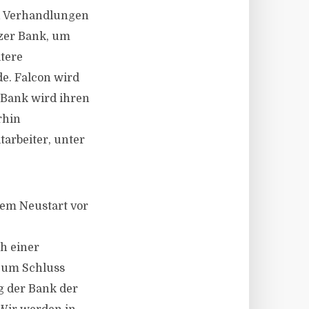
en Verhandlungen
zer Bank, um
tere
e. Falcon wird
 Bank wird ihren
rhin
tarbeiter, unter
rem Neustart vor
h einer
zum Schluss
g der Bank der