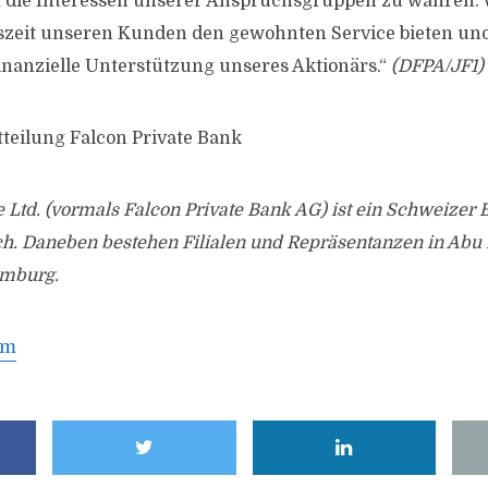
m die Interessen unserer Anspruchsgruppen zu wahren. 
szeit unseren Kunden den gewohnten Service bieten und
finanzielle Unterstützung unseres Aktionärs.“
(DFPA/JF1)
tteilung Falcon Private Bank
e Ltd. (vormals Falcon Private Bank AG) ist ein Schweizer
ch. Daneben bestehen Filialen und Repräsentanzen in Abu 
mburg.
om