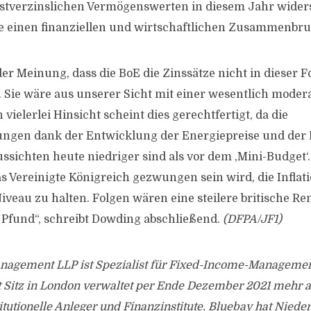
stverzinslichen Vermögenswerten in diesem Jahr widers
 einen finanziellen und wirtschaftlichen Zusammenbru
der Meinung, dass die BoE die Zinssätze nicht in dieser 
Sie wäre aus unserer Sicht mit einer wesentlich moder
 vielerlei Hinsicht scheint dies gerechtfertigt, da die
ungen dank der Entwicklung der Energiepreise und der 
ssichten heute niedriger sind als vor dem ‚Mini-Budget‘.
s Vereinigte Königreich gezwungen sein wird, die Inflati
veau zu halten. Folgen wären eine steilere britische R
Pfund“, schreibt Dowding abschließend.
(DFPA/JF1)
nagement LLP ist Spezialist für Fixed-Income-Managemen
Sitz in London verwaltet per Ende Dezember 2021 mehr al
titutionelle Anleger und Finanzinstitute. Bluebay hat Niede