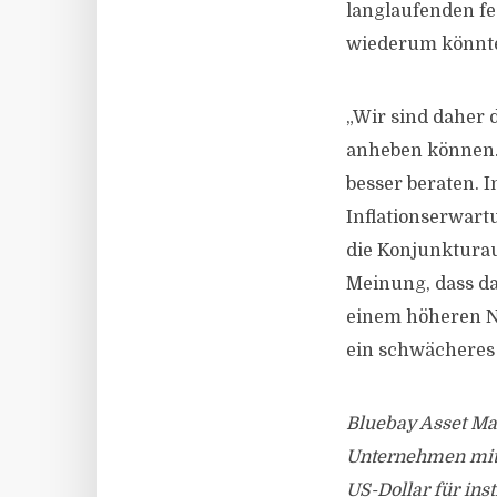
langlaufenden fe
wiederum könnte
„Wir sind daher 
anheben können. 
besser beraten. In
Inflationserwart
die Konjunkturau
Meinung, dass da
einem höheren Ni
ein schwächeres 
Bluebay Asset Ma
Unternehmen mit 
US-Dollar für ins