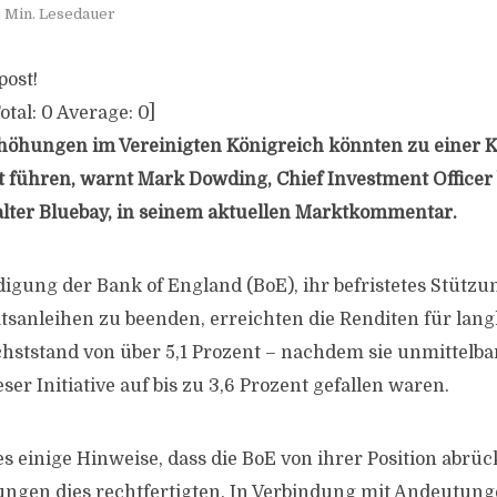
 Min. Lesedauer
post!
otal:
0
Average:
0
]
höhungen im Vereinigten Königreich könnten zu einer 
 führen, warnt Mark Dowding, Chief Investment Officer
ter Bluebay, in seinem aktuellen Marktkommentar.
igung der Bank of England (BoE), ihr befristetes Stüt
aatsanleihen zu beenden, erreichten die Renditen für lan
hststand von über 5,1 Prozent – nachdem sie unmittelba
r Initiative auf bis zu 3,6 Prozent gefallen waren.
 es einige Hinweise, dass die BoE von ihrer Position abr
ngen dies rechtfertigten. In Verbindung mit Andeutunge