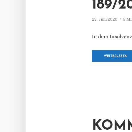
189/2
29. Juni 2020
3 Mi
In dem Insolven
WEITERLESEN
KOMM