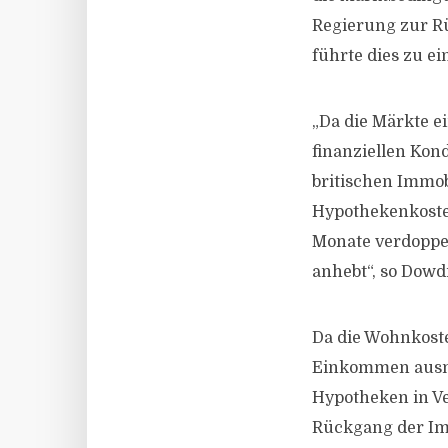
Regierung zur R
führte dies zu e
„Da die Märkte e
finanziellen Kond
britischen Immo
Hypothekenkoste
Monate verdoppel
anhebt“, so Dowd
Da die Wohnkoste
Einkommen ausmac
Hypotheken in Ve
Rückgang der Imm