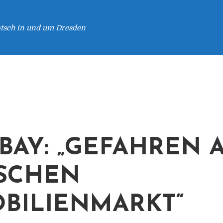
atsch in und um Dresden
BAY: „GEFAHREN 
ISCHEN
BILIENMARKT“