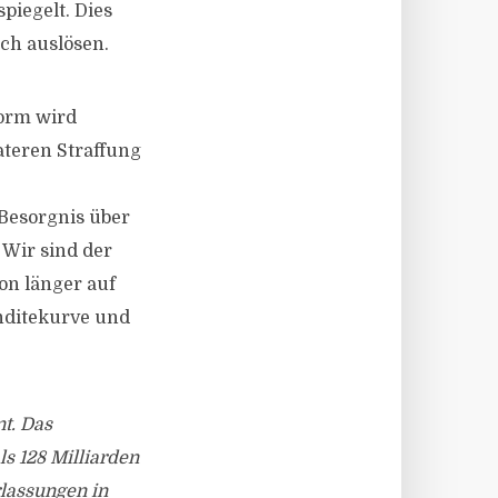
piegelt. Dies
ch auslösen.
Form wird
ateren Straffung
Besorgnis über
 Wir sind der
on länger auf
enditekurve und
t. Das
s 128 Milliarden
rlassungen in