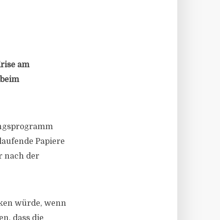
Krise am
 beim
zungsprogramm
glaufende Papiere
r nach der
ücken würde, wenn
n, dass die