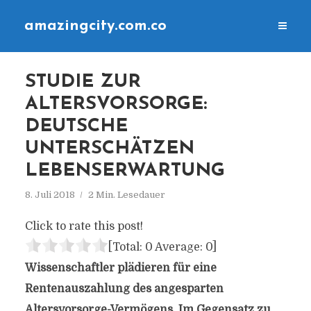
amazingcity.com.co
STUDIE ZUR
ALTERSVORSORGE:
DEUTSCHE
UNTERSCHÄTZEN
LEBENSERWARTUNG
8. Juli 2018
2 Min. Lesedauer
Click to rate this post!
[Total:
0
Average:
0
]
Wissenschaftler plädieren für eine
Rentenauszahlung des angesparten
Altersvorsorge-Vermögens. Im Gegensatz zu