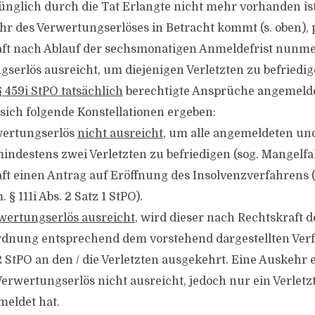
ünglich durch die Tat Erlangte nicht mehr vorhanden is
hr des Verwertungserlöses in Betracht kommt (s. oben), p
aft nach Ablauf der sechsmonatigen Anmeldefrist nunme
gserlös ausreicht, um diejenigen Verletzten zu befriedi
 459i StPO tatsächlich
berechtigte Ansprüche angemelde
ich folgende Konstellationen ergeben:
wertungserlös
nicht ausreicht
, um alle angemeldeten un
destens zwei Verletzten zu befriedigen (sog. Mangelfall)
ft einen Antrag auf Eröffnung des Insolvenzverfahrens (
. § 111i Abs. 2 Satz 1 StPO).
wertungserlös ausreicht
, wird dieser nach Rechtskraft d
dnung entsprechend dem vorstehend dargestellten Ver
 2 StPO an den /​ die Verletzten ausgekehrt. Eine Auskehr 
erwertungserlös nicht ausreicht, jedoch nur ein Verletz
eldet hat.