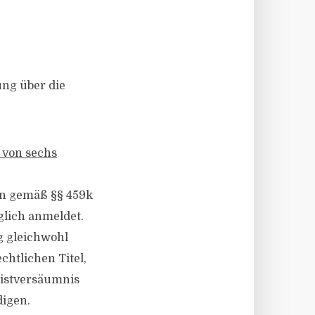
ung über die
t von sechs
en gemäß §§ 459k
glich anmeldet.
g gleichwohl
chtlichen Titel,
ristversäumnis
digen.