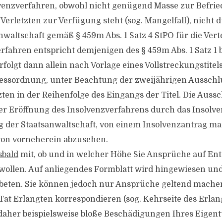
lvenzverfahren, obwohl nicht genügend Masse zur Befri
Verletzten zur Verfügung steht (sog. Mangelfall), nicht 
anwaltschaft gemäß § 459m Abs. 1 Satz 4 StPO für die Ver
rfahren entspricht demjenigen des § 459m Abs. 1 Satz 1 b
folgt dann allein nach Vorlage eines Vollstreckungstitel
zessordnung, unter Beachtung der zweijährigen Ausschlus
en in der Reihenfolge des Eingangs der Titel. Die Ausschl
r Eröffnung des Insolvenzverfahrens durch das Insolve
 der Staatsanwaltschaft, von einem Insolvenzantrag ma
von vorneherein abzusehen.
sbald
mit, ob und in welcher Höhe Sie Ansprüche auf En
wollen. Auf anliegendes Formblatt wird hingewiesen u
eten. Sie können jedoch nur Ansprüche geltend machen,
Tat Erlangten korrespondieren (sog. Kehrseite des Erlan
 daher beispielsweise bloße Beschädigungen Ihres Eigen