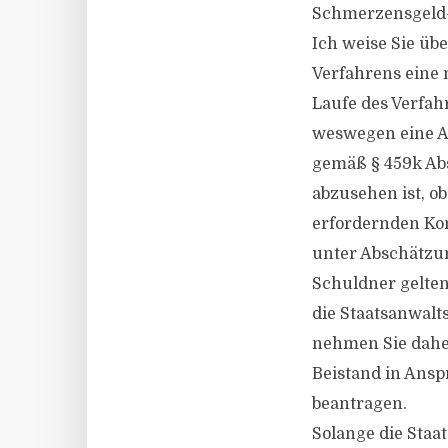
Schmerzensgeld-
Ich weise Sie übe
Verfahrens eine
Laufe des Verfah
weswegen eine A
gemäß § 459k Abs
abzusehen ist, ob
erfordernden Kon
unter Abschätzun
Schuldner gelte
die Staatsanwalts
nehmen Sie daher
Beistand in Ansp
beantragen.
Solange die Staa