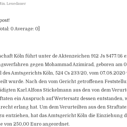
Min. Lesedauer
post!
otal:
0
Average:
0
]
chaft Köln führt unter de Aktenzeichen 912 Js 8477/​16 e
ungsverfahren gegen Mohammad Azimirad, geboren am 05
l des Amtsgerichts Köln, 524 Cs 233/​20, vom 07.08.202
teilt wurde. Nach den vom Gericht getroffenen Feststellu
digten Karl Alfons Stickelmann aus den von dem Verurt
taten ein Anspruch auf Wertersatz dessen entstanden, 
nrecht erlang hat. Um dem Verurteilten aus den Straftat
zu entziehen, hat das Amtsgericht Köln die Einziehung d
e von 250,00 Euro angeordnet.