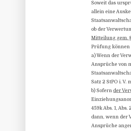
Soweit das urspr
allein eine Auske
Staatsanwaltsch
ob der Verwertun
Mitteilung gem. §
Prüfung können s
a) Wenn der Ver
Ansprüche von min
Staatsanwaltscha
Satz 2 StPO i. V. m
b) Sofern
der Ver
Einziehungsanor
459k Abs. 1, Abs.
dann, wenn der V
Ansprüche angem