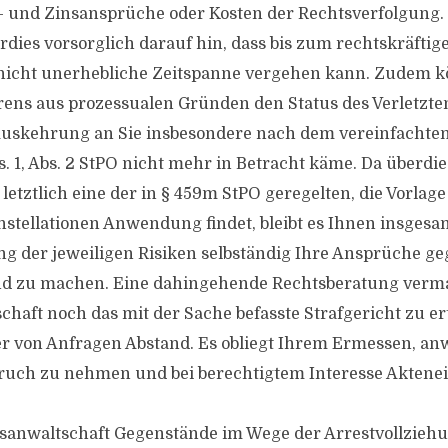
 und Zinsansprüche oder Kosten der Rechtsverfolgung.
rdies vorsorglich darauf hin, dass bis zum rechtskräftig
 nicht unerhebliche Zeitspanne vergehen kann. Zudem k
rens aus prozessualen Gründen den Status des Verletzten
uskehrung an Sie insbesondere nach dem vereinfachten
. 1, Abs. 2 StPO nicht mehr in Betracht käme. Da überdie
 letztlich eine der in § 459m StPO geregelten, die Vorlage 
stellationen Anwendung findet, bleibt es Ihnen insgesa
g der jeweiligen Risiken selbständig Ihre Ansprüche 
nd zu machen. Eine dahingehende Rechtsberatung verm
chaft noch das mit der Sache befasste Strafgericht zu ert
 von Anfragen Abstand. Es obliegt Ihrem Ermessen, anw
ruch zu nehmen und bei berechtigtem Interesse Aktenei
tsanwaltschaft Gegenstände im Wege der Arrestvollzieh