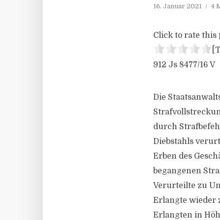
16. Januar 2021
4 
Click to rate this 
[T
912 Js 8477/​16 V
Die Staatsanwalts
Strafvollstreck
durch Strafbefeh
Diebstahls verur
Erben des Geschä
begangenen Straf
Verurteilte zu U
Erlangte wieder 
Erlangten in Höh