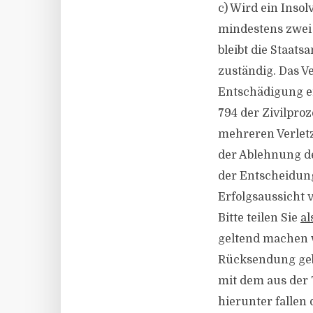
c) Wird ein Inso
mindestens zwei 
bleibt die Staats
zuständig. Das Ve
Entschädigung er
794 der Zivilpro
mehreren Verletzt
der Ablehnung de
der Entscheidung
Erfolgsaussicht 
Bitte teilen Sie
al
geltend machen 
Rücksendung geb
mit dem aus der 
hierunter fallen