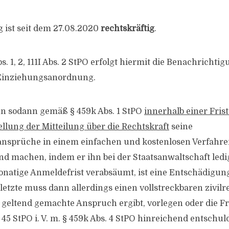
 ist seit dem 27.08.2020
rechtskräftig
.
. 1, 2, 111I Abs. 2 StPO erfolgt hiermit die Benachrichtig
 Einziehungsanordnung.
nn sodann gemäß § 459k Abs. 1 StPO
innerhalb einer Fris
llung der Mitteilung über die Rechtskraft
seine
nsprüche in einem einfachen und kostenlosen Verfahr
end machen, indem er ihn bei der Staatsanwaltschaft ledi
natige Anmeldefrist verabsäumt, ist eine Entschädigun
letzte muss dann allerdings einen vollstreckbaren zivilre
 geltend gemachte Anspruch ergibt, vorlegen oder die F
45 StPO i. V. m. § 459k Abs. 4 StPO hinreichend entschul