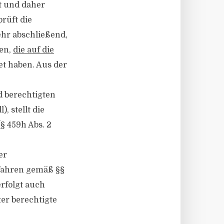
t und daher
rüft die
hr abschließend,
gen,
die auf die
t haben. Aus der
d berechtigten
, stellt die
§ 459h Abs. 2
er
fahren gemäß §§
erfolgt auch
ter berechtigte