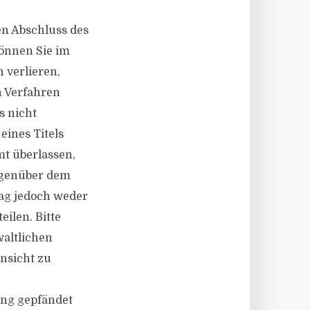
en Abschluss des
önnen Sie im
 verlieren,
 Verfahren
s nicht
eines Titels
mt überlassen,
gegenüber dem
ag jedoch weder
eilen. Bitte
altlichen
nsicht zu
ung gepfändet