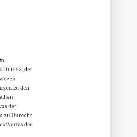
in
.10.1992, der
0 wegen
ngen ist den
eilten
was der
en zu Unrecht
es Wertes des