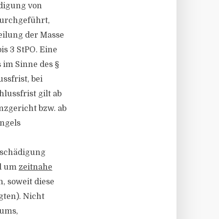
edigung von
durchgeführt,
teilung der Masse
is 3 StPO. Eine
s im Sinne des §
sfrist, bei
ussfrist gilt ab
nzgericht bzw. ab
ngels
tschädigung
nd um
zeitnahe
 soweit diese
gten). Nicht
tums,