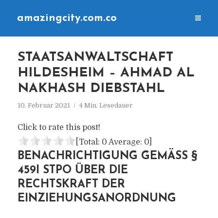
amazingcity.com.co
STAATSANWALTSCHAFT
HILDESHEIM – AHMAD AL
NAKHASH DIEBSTAHL
10. Februar 2021
4 Min. Lesedauer
Click to rate this post!
[Total:
0
Average:
0
]
BENACHRICHTIGUNG GEMÄSS § 4
59I STPO ÜBER DIE R
ECHTSKRAFT DER E
INZIEHUNGSANORDNUNG