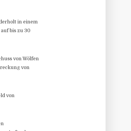
derholt in einem
auf bis zu 30
chuss von Wölfen
hreckung von
ld von
en