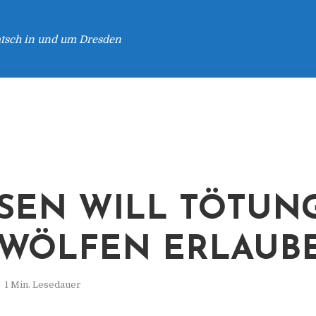
atsch in und um Dresden
SEN WILL TÖTUN
WÖLFEN ERLAUB
1 Min. Lesedauer