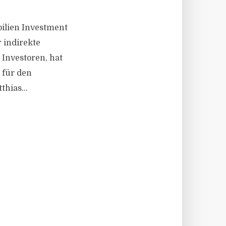
bilien Investment
 indirekte
 Investoren, hat
 für den
hias...