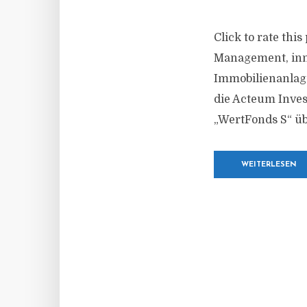
Click to rate th
Management, inn
Immobilienanlage
die Acteum Inve
„WertFonds S“ ü
WEITERLESEN