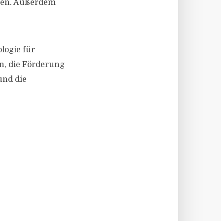
men. Außerdem
logie für
rn, die Förderung
und die