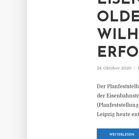
EISE
OLDE
WIL
ERFO
24. Oktober 2020
Der Planfestste
der Eisenbahnst
(Planfeststellun
Leipzig heute en
WEITERLESEN