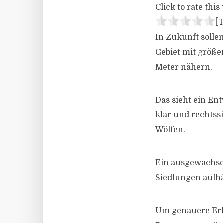
Click to rate this 
[T
In Zukunft solle
Gebiet mit größe
Meter nähern.
Das sieht ein En
klar und rechts
Wölfen.
Ein ausgewachse
Siedlungen aufhä
Um genauere Erk