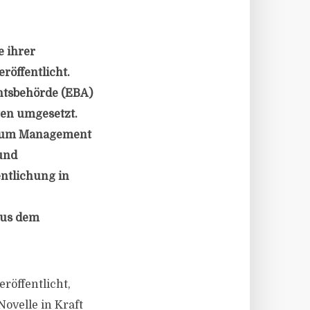
e ihrer
öffentlicht.
chtsbehörde (EBA)
gen umgesetzt.
 zum Management
 und
ntlichung in
aus dem
röffentlicht,
ovelle in Kraft