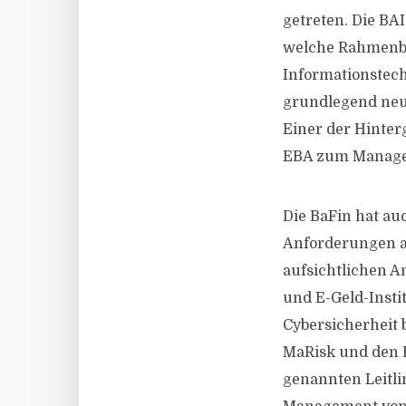
getreten. Die BA
welche Rahmenbe
Informationstech
grundlegend neue
Einer der Hinter
EBA zum Managem
Die BaFin hat au
Anforderungen an 
aufsichtlichen 
und E-Geld-Insti
Cybersicherheit 
MaRisk und den B
genannten Leitl