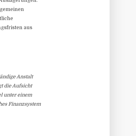
 Auslagerungen.
llgemeinen
tliche
gsfristen aus
tändige Anstalt
t die Aufsicht
el unter einem
sches Finanzsystem