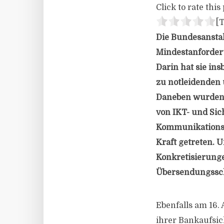
Click to rate this 
[T
Die Bundesanstalt
Mindestanforder
Darin hat sie in
zu notleidenden 
Daneben wurden 
von IKT- und Sic
Kommunikationste
Kraft getreten. 
Konkretisierung
Übersendungssch
Ebenfalls am 16. 
ihrer Bankaufsich