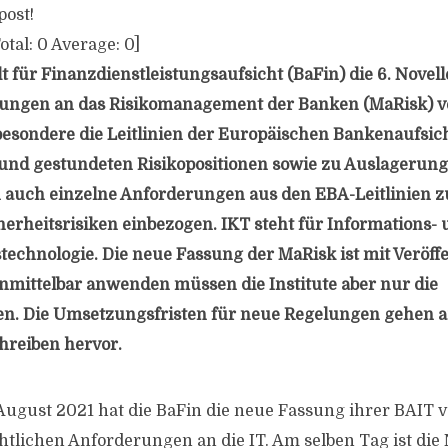
post!
otal:
0
Average:
0
]
 für Finanzdienstleistungsaufsicht (BaFin) die 6. Novell
ungen an das Risikomanagement der Banken (MaRisk) ver
sbesondere die Leitlinien der Europäischen Bankenaufsi
und gestundeten Risikopositionen sowie zu Auslagerun
auch einzelne Anforderungen aus den EBA-Leitlinien
herheitsrisiken einbezogen. IKT steht für Informations-
chnologie. Die neue Fassung der MaRisk ist mit Veröffe
Unmittelbar anwenden müssen die Institute aber nur die
en. Die Umsetzungsfristen für neue Regelungen gehen 
reiben hervor.
August 2021 hat die BaFin die neue Fassung ihrer BAIT ve
tlichen Anforderungen an die IT. Am selben Tag ist die N