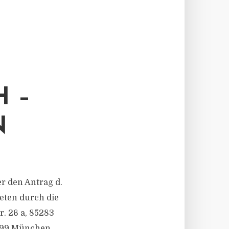
 –
N
er den Antrag d.
eten durch die
r. 26 a, 85283
0999 München