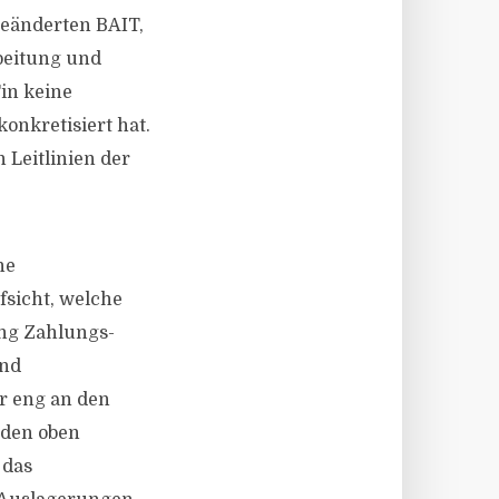
geänderten BAIT,
beitung und
Fin keine
onkretisiert hat.
 Leitlinien der
he
fsicht, welche
ng Zahlungs-
und
r eng an den
 den oben
 das