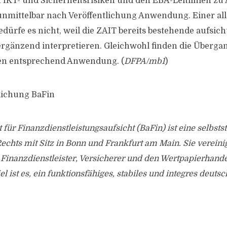
IKT- und Sicherheitsrisiken und den EBA-Leitlinien zu
unmittelbar nach Veröffentlichung Anwendung. Einer a
dürfe es nicht, weil die ZAIT bereits bestehende aufsich
gänzend interpretieren. Gleichwohl finden die Übergan
ien entsprechend Anwendung. (
DFPA/mb1
)
tlichung BaFin
 für Finanzdienstleistungsaufsicht (BaFin) ist eine selbsts
Rechts mit Sitz in Bonn und Frankfurt am Main. Sie vereinig
Finanzdienstleister, Versicherer und den Wertpapierhand
el ist es, ein funktionsfähiges, stabiles und integres deut