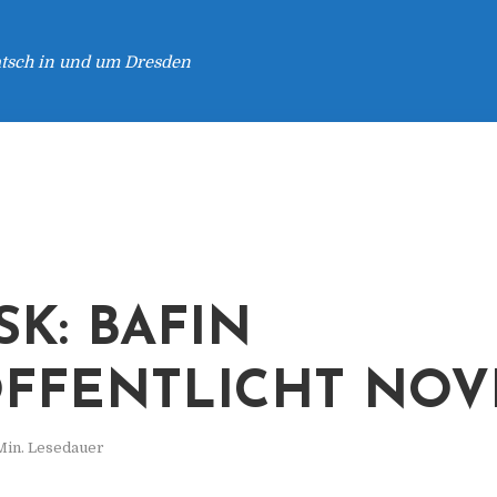
atsch in und um Dresden
SK: BAFIN
FFENTLICHT NOV
Min. Lesedauer