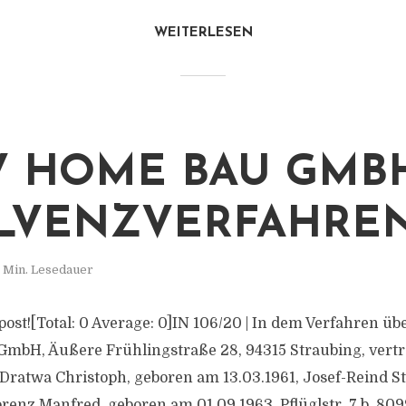
WEITERLESEN
V HOME BAU GMBH
LVENZVERFAHRE
 Min. Lesedauer
s post![Total: 0 Average: 0]IN 106/20 | In dem Verfahren üb
mbH, Äußere Frühlingstraße 28, 94315 Straubing, vertr
Dratwa Christoph, geboren am 13.03.1961, Josef-Reind St
enz Manfred, geboren am 01.09.1963, Pflüglstr. 7 b, 8