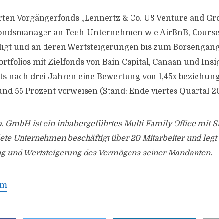
erten Vorgängerfonds „Lennertz & Co. US Venture and Gr
 Fondsmanager an Tech-Unternehmen wie AirBnB, Course
iligt und an deren Wertsteigerungen bis zum Börsengang p
rtfolios mit Zielfonds von Bain Capital, Canaan und Insi
ts nach drei Jahren eine Bewertung von 1,45x beziehun
und 55 Prozent vorweisen (Stand: Ende viertes Quartal 2
. GmbH ist ein inhabergeführtes Multi Family Office mit S
ete Unternehmen beschäftigt über 20 Mitarbeiter und legt
g und Wertsteigerung des Vermögens seiner Mandanten.
om