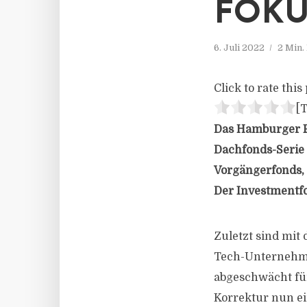
FOKU
6. Juli 2022
2 Min.
Click to rate this 
[T
Das Hamburger Fa
Dachfonds-Serie 
Vorgängerfonds,
Der Investmentfo
Zuletzt sind mit
Tech-Unternehme
abgeschwächt für
Korrektur nun ein