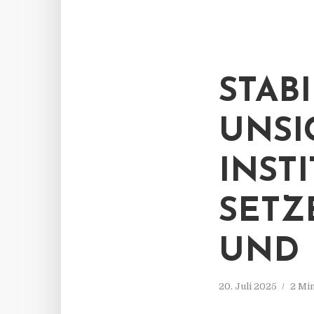
STAB
UNSI
INST
SETZ
UND 
20. Juli 2025
2 Mi