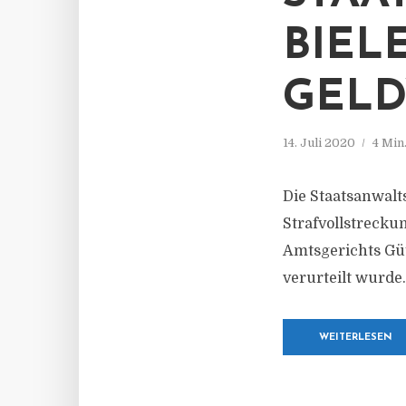
BIEL
GEL
14. Juli 2020
4 Min
Die Staatsanwalt
Strafvollstrecku
Amtsgerichts Güt
verurteilt wurde.
WEITERLESEN