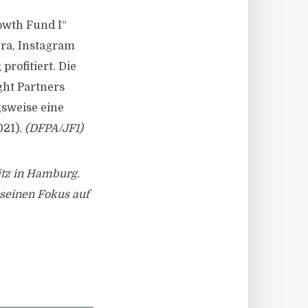
owth Fund I“
ra, Instagram
rofitiert. Die
ght Partners
gsweise eine
021).
(DFPA/JF1)
itz in Hamburg.
 seinen Fokus auf