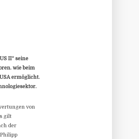
US II“ seine
oren. wie beim
USA ermöglicht.
hnologiesektor.
ewertungen von
 gilt
ach der
 Philipp