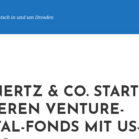
atsch in und um Dresden
ERTZ & CO. STAR
EREN VENTURE-
TAL-FONDS MIT US