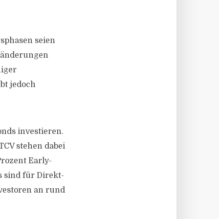
sphasen seien
eränderungen
niger
bt jedoch
onds investieren.
 TCV stehen dabei
Prozent Early-
sind für Direkt-
nvestoren an rund