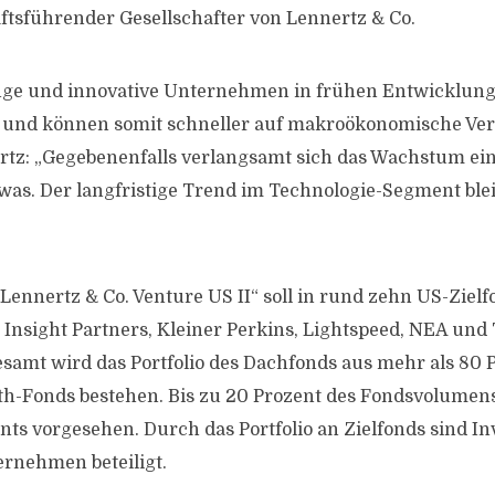
ftsführender Gesellschafter von Lennertz & Co.
nge und innovative Unternehmen in frühen Entwicklung
ler und können somit schneller auf makroökonomische V
rtz: „Gegebenenfalls verlangsamt sich das Wachstum ei
s. Der langfristige Trend im Technologie-Segment blei
Lennertz & Co. Venture US II“ soll in rund zehn US-Zielf
, Insight Partners, Kleiner Perkins, Lightspeed, NEA und
gesamt wird das Portfolio des Dachfonds aus mehr als 80 
h-Fonds bestehen. Bis zu 20 Prozent des Fondsvolumens 
ts vorgesehen. Durch das Portfolio an Zielfonds sind I
ernehmen beteiligt.