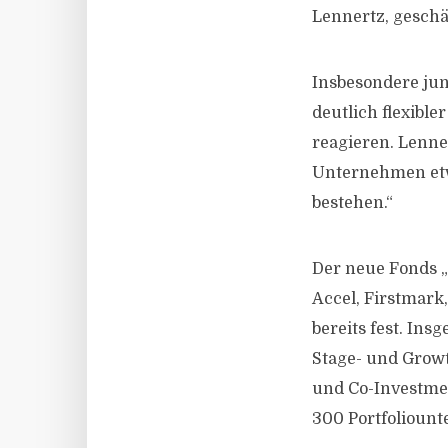
Lennertz, geschä
Insbesondere ju
deutlich flexib
reagieren. Lenne
Unternehmen etwa
bestehen.“
Der neue Fonds „
Accel, Firstmark
bereits fest. Ins
Stage- und Growt
und Co-Investmen
300 Portfoliount