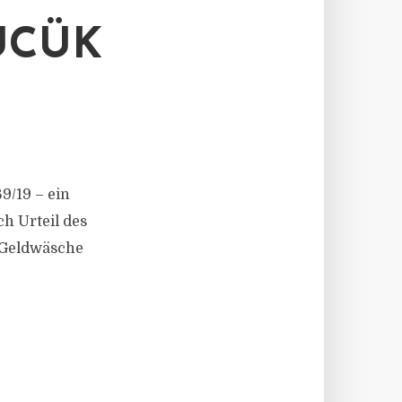
ÜCÜK
9/19 – ein
h Urteil des
 Geldwäsche