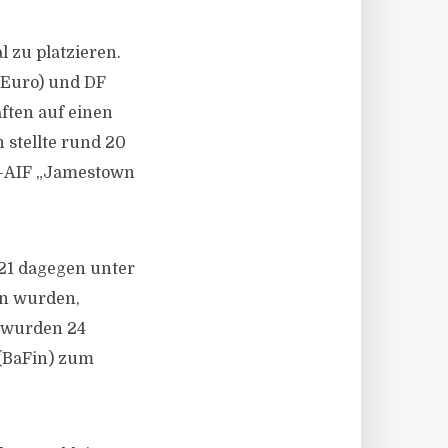
l zu platzieren.
 Euro) und DF
ften auf einen
 stellte rund 20
s-AIF „Jamestown
21 dagegen unter
en wurden,
t wurden 24
 (BaFin) zum