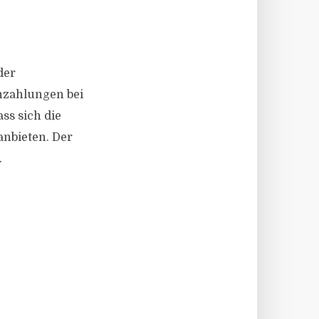
der
chzahlungen bei
ss sich die
nbieten. Der
.