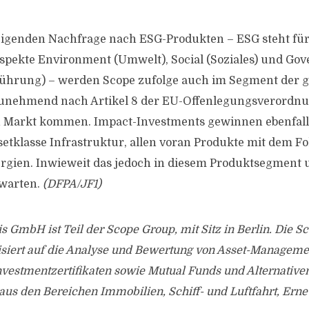
eigenden Nachfrage nach ESG-Produkten – ESG steht für
spekte Environment (Umwelt), Social (Soziales) und Go
hrung) – werden Scope zufolge auch im Segment der 
unehmend nach Artikel 8 der EU-Offenlegungsverordnung
n Markt kommen. Impact-Investments gewinnen ebenfall
setklasse Infrastruktur, allen voran Produkte mit dem F
rgien. Inwieweit das jedoch in diesem Produktsegment 
uwarten.
(DFPA/JF1)
s GmbH ist Teil der Scope Group, mit Sitz in Berlin. Die S
isiert auf die Analyse und Bewertung von Asset-Manageme
nvestmentzertifikaten sowie Mutual Funds und Alternative
aus den Bereichen Immobilien, Schiff- und Luftfahrt, Ern