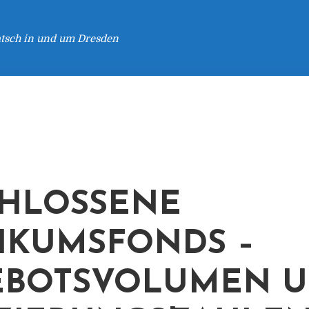
atsch in und um Dresden
HLOSSENE
IKUMSFONDS –
EBOTSVOLUMEN 