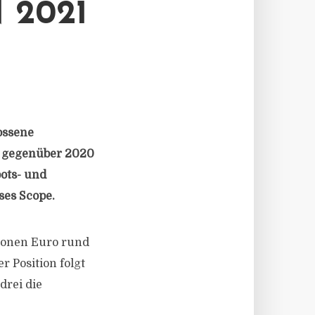
 2021
ossene
en gegenüber 2020
bots- und
ses Scope.
lionen Euro rund
r Position folgt
drei die