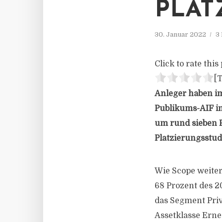
PLAT
30. Januar 2022
3
Click to rate this 
[T
Anleger haben im
Publikums-AIF in
um rund sieben P
Platzierungsstud
Wie Scope weiter
68 Prozent des 20
das Segment Priva
Assetklasse Erne