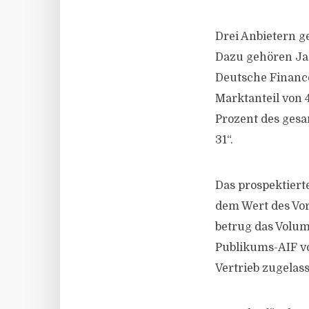
Drei Anbietern ge
Dazu gehören Jam
Deutsche Finance
Marktanteil von 
Prozent des ges
31“.
Das prospektier
dem Wert des Vo
betrug das Volu
Publikums-AIF vo
Vertrieb zugelas