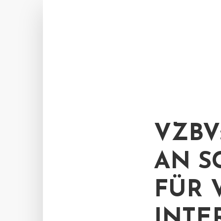
VZBV
AN S
FÜR 
INTE