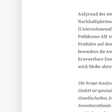
Aufgrund der st
Nachhaltigkeitsa
(Unternehmensfü
Publikums-AIF z
Produkte auf de
besonders die As
Erneuerbare Ene
wird, bleibe abz
Die Scope Analysi
GmbH ist spezial
Gesellschaften, I
Investmentfonds 