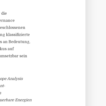
 die
vernance
geschlossenen
 klassifizierte
s an Bedeutung,
okus auf
umsetzbar sein
cope Analysis
nt-
n
euerbare Energien