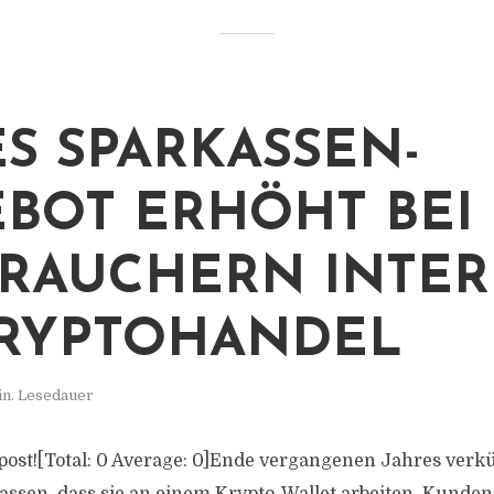
S SPARKASSEN-
BOT ERHÖHT BEI
RAUCHERN INTER
RYPTOHANDEL
in. Lesedauer
s post![Total: 0 Average: 0]Ende vergangenen Jahres verk