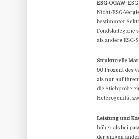
ESG-OGAW:
ESG-
Nicht-ESG-Vergl
bestimmter Sekto
Fondskategorie s
als andere ESG-S
Strukturelle Ma
90 Prozent des 
als nur auf ihre
die Stichprobe e
Heterogenität zw
Leistung und Ko
höher als bei p
derjenigen ander