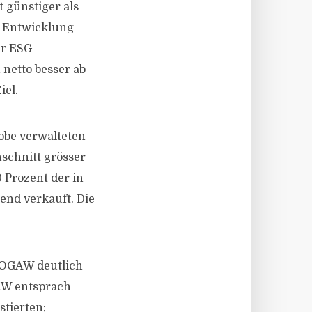
 günstiger als
e Entwicklung
er ESG-
netto besser ab
iel.
obe verwalteten
schnitt grösser
 Prozent der in
end verkauft. Die
 OGAW deutlich
AW entsprach
tierten;