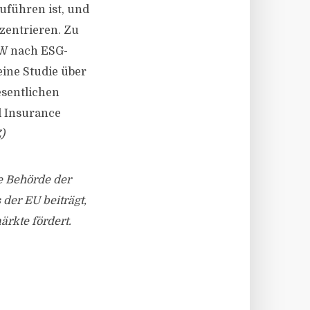
zuführen ist, und
zentrieren. Zu
W nach ESG-
eine Studie über
esentlichen
d Insurance
)
e Behörde der
der EU beiträgt,
rkte fördert.