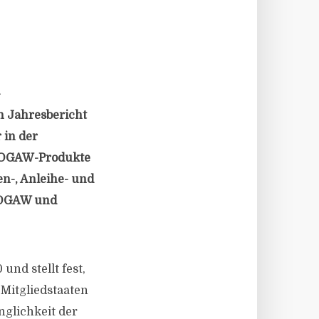
-
en Jahresbericht
 in der
ss OGAW-Produkte
en-, Anleihe- und
e OGAW und
nd stellt fest,
 Mitgliedstaaten
nglichkeit der