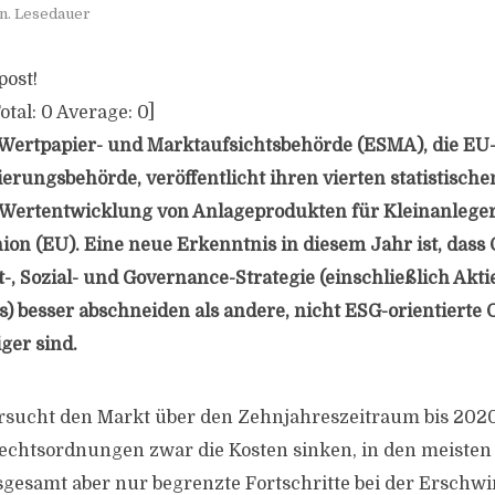
n. Lesedauer
post!
otal:
0
Average:
0
]
Wertpapier- und Marktaufsichtsbehörde (ESMA), die EU
erungsbehörde, veröffentlicht ihren vierten statistisch
Wertentwicklung von Anlageprodukten für Kleinanleger
on (EU). Eine neue Erkenntnis in diesem Jahr ist, da
-, Sozial- und Governance-Strategie (einschließlich Akti
) besser abschneiden als andere, nicht ESG-orientiert
ger sind.
rsucht den Markt über den Zehnjahreszeitraum bis 2020 u
Rechtsordnungen zwar die Kosten sinken, in den meisten
sgesamt aber nur begrenzte Fortschritte bei der Erschwi