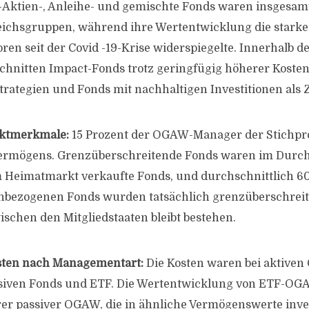
Aktien-, Anleihe- und gemischte Fonds waren insgesamt
eichsgruppen, während ihre Wertentwicklung die stark
ren seit der Covid -19-Krise widerspiegelte. Innerhalb d
chnitten Impact-Fonds trotz geringfügig höherer Kosten 
trategien und Fonds mit nachhaltigen Investitionen als Z
rktmerkmale:
15 Prozent der OGAW-Manager der Stichpr
Vermögens. Grenzüberschreitende Fonds waren im Durch
m Heimatmarkt verkaufte Fonds, und durchschnittlich 60
inbezogenen Fonds wurden tatsächlich grenzüberschreit
ischen den Mitgliedstaaten bleibt bestehen.
sten nach Managementart:
Die Kosten waren bei aktiven
assiven Fonds und ETF. Die Wertentwicklung von ETF-OG
er passiver OGAW, die in ähnliche Vermögenswerte inves