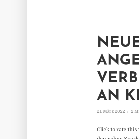
NEUE
ANGE
VERB
AN K
21. März 2022
2 M
Click to rate thi