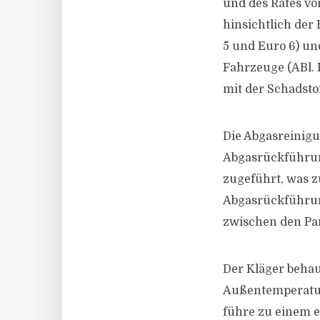
und des Rates v
hinsichtlich de
5 und Euro 6) u
Fahrzeuge (ABl. L
mit der Schadstof
Die Abgasreinigu
Abgasrückführung
zugeführt, was z
Abgasrückführun
zwischen den Part
Der Kläger behau
Außentemperature
führe zu einem e