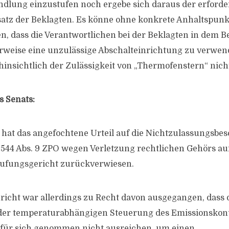
ndlung einzustufen noch ergebe sich daraus der erforde
tz der Beklagten. Es könne ohne konkrete Anhaltspunk
en, dass die Verantwortlichen bei der Beklagten in dem B
rweise eine unzulässige Abschalteinrichtung zu verwen
 hinsichtlich der Zulässigkeit von „Thermofenstern“ nich
 Senats:
at hat das angefochtene Urteil auf die Nichtzulassungsb
544 Abs. 9 ZPO wegen Verletzung rechtlichen Gehörs a
rufungsgericht zurückverwiesen.
icht war allerdings zu Recht davon ausgegangen, dass 
 der temperaturabhängigen Steuerung des Emissionskon
 für sich genommen nicht ausreichen, um einen