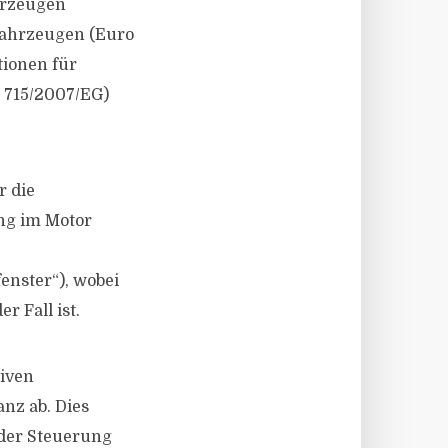
hrzeugen
fahrzeugen (Euro
ionen für
g 715/2007/EG)
r die
ng im Motor
nster“), wobei
r Fall ist.
tiven
nz ab. Dies
 der Steuerung