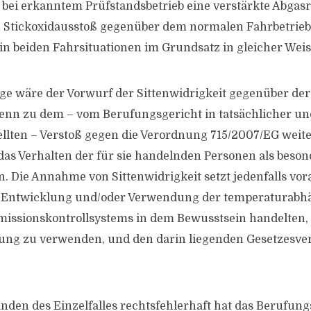
e bei erkanntem Prüfstandsbetrieb eine verstärkte Abga
n Stickoxidausstoß gegenüber dem normalen Fahrbetrieb 
 in beiden Fahrsituationen im Grundsatz in gleicher Weis
age wäre der Vorwurf der Sittenwidrigkeit gegenüber de
wenn zu dem – vom Berufungsgericht in tatsächlicher un
ellten – Verstoß gegen die Verordnung 715/2007/EG wei
 das Verhalten der für sie handelnden Personen als beson
. Die Annahme von Sittenwidrigkeit setzt jedenfalls vora
r Entwicklung und/oder Verwendung der temperaturabh
issionskontrollsystems in dem Bewusstsein handelten, 
ung zu verwenden, und den darin liegenden Gesetzesvers
den des Einzelfalles rechtsfehlerhaft hat das Berufung