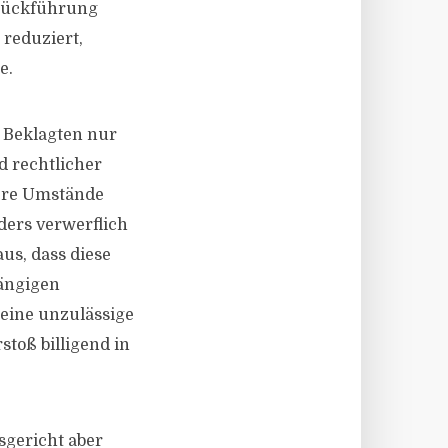
srückführung
reduziert,
e.
r Beklagten nur
d rechtlicher
tere Umstände
ders verwerflich
us, dass diese
ängigen
eine unzulässige
toß billigend in
sgericht aber