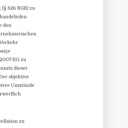
 (§ 826 BGB) zu
r handelnden
ie den
ternehmerischen
 Verkehr
ssige
5/2007/EG zu
insatz dieser
Der objektive
eitere Umstände
rwerflich
ellation zu