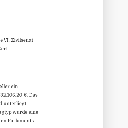
VI. Zivilsenat
ert.
ller ein
32.106,20 €. Das
d unterliegt
ugtyp wurde eine
hen Parlaments