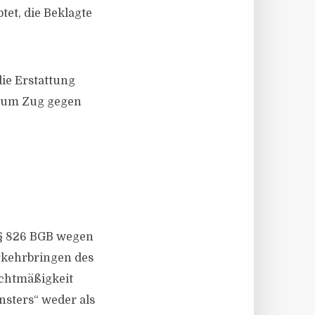
et, die Beklagte
die Erstattung
g um Zug gegen
 § 826 BGB wegen
erkehrbringen des
echtmäßigkeit
nsters“ weder als