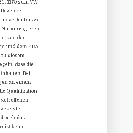
020, 1179 zum VW-
ndlegende
 im Verhältnis zu
5-Norm reagieren
n, von der
ehen und dem KBA
 zu diesem
geln, dass die
inhalten. Bei
egen an einem
ie Qualifikation
 getroffenen
ngesetzte
b sich das
weist keine