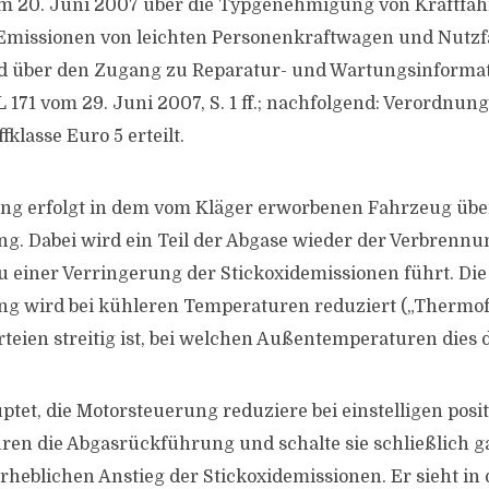
om 20. Juni 2007 über die Typgenehmigung von Kraftfa
r Emissionen von leichten Personenkraftwagen und Nutz
nd über den Zugang zu Reparatur- und Wartungsinformat
 171 vom 29. Juni 2007, S. 1 ff.; nachfolgend: Verordnun
fklasse Euro 5 erteilt.
ng erfolgt in dem vom Kläger erworbenen Fahrzeug übe
. Dabei wird ein Teil der Abgase wieder der Verbrennu
u einer Verringerung der Stickoxidemissionen führt. Die
g wird bei kühleren Temperaturen reduziert („Thermofe
eien streitig ist, bei welchen Außentemperaturen dies de
ptet, die Motorsteuerung reduziere bei einstelligen posi
n die Abgasrückführung und schalte sie schließlich ga
rheblichen Anstieg der Stickoxidemissionen. Er sieht in