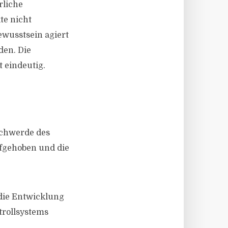
rliche
te nicht
ewusstsein agiert
den. Die
t eindeutig.
eschwerde des
ufgehoben und die
die Entwicklung
trollsystems