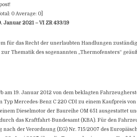
post!
otal:
0
Average:
0
]
. Januar 2021 – VI ZR 433/19
m für das Recht der unerlaubten Handlungen zuständige 
s zur Thematik des sogenannten „Thermofensters“ geäuß
b am 19. Januar 2012 von dem beklagten Fahrzeugherste
 Typ Mercedes-Benz C 220 CDI zu einem Kaufpreis von 
 einem Dieselmotor der Baureihe OM 651 ausgestattet un
durch das Kraftfahrt-Bundesamt (KBA). Für den Fahrze
nach der Verordnung (EG) Nr. 715/2007 des Europäisc