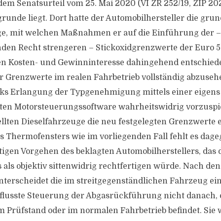
 dem Senatsurteil vom 25. Mai 2020 (VI ZR 252/19, ZIP 2
runde liegt. Dort hatte der Automobilhersteller die gru
ge, mit welchen Maßnahmen er auf die Einführung der –
nden Recht strengeren – Stickoxidgrenzwerte der Euro 
en Kosten- und Gewinninteresse dahingehend entschiede
r Grenzwerte im realen Fahrbetrieb vollständig abzus
cks Erlangung der Typgenehmigung mittels einer eigens
en Motorsteuerungssoftware wahrheitswidrig vorzuspie
llten Dieselfahrzeuge die neu festgelegten Grenzwerte e
s Thermofensters wie im vorliegenden Fall fehlt es dag
tigen Vorgehen des beklagten Automobilherstellers, das d
 als objektiv sittenwidrig rechtfertigen würde. Nach den
nterscheidet die im streitgegenständlichen Fahrzeug ei
lusste Steuerung der Abgasrückführung nicht danach, o
 Prüfstand oder im normalen Fahrbetrieb befindet. Sie 