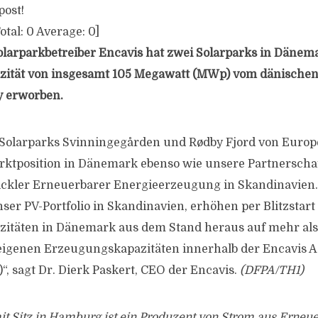
post!
otal:
0
Average:
0
]
larparkbetreiber Encavis hat zwei Solarparks in Dänema
ität von insgesamt 105 Megawatt (MWp) vom dänische
 erworben.
 Solarparks Svinningegården und Rødby Fjord von Euro
rktposition in Dänemark ebenso wie unsere Partnerscha
ckler Erneuerbarer Energieerzeugung in Skandinavien. 
nser PV-Portfolio in Skandinavien, erhöhen per Blitzstart
itäten in Dänemark aus dem Stand heraus auf mehr al
eigenen Erzeugungskapazitäten innerhalb der Encavis A
“, sagt Dr. Dierk Paskert, CEO der Encavis.
(DFPA/TH1)
it Sitz in Hamburg ist ein Produzent von Strom aus Erneu