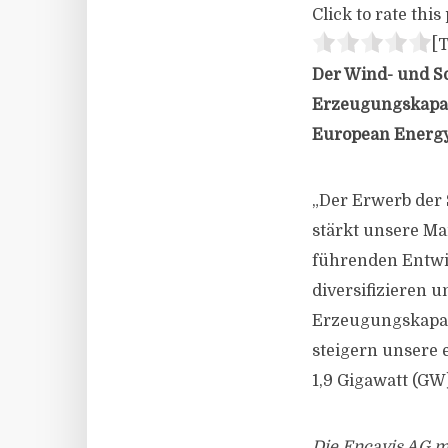
Click to rate this 
[T
Der Wind- und So
Erzeugungskapaz
European Energy
„Der Erwerb der
stärkt unsere Ma
führenden Entwi
diversifizieren u
Erzeugungskapaz
steigern unsere 
1,9 Gigawatt (GW)
Die Encavis AG m