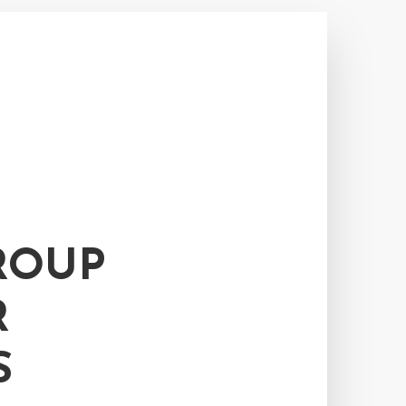
ROUP
R
S