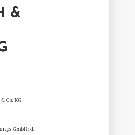
H &
G
& Co. KG,
gungs GmbH; d.