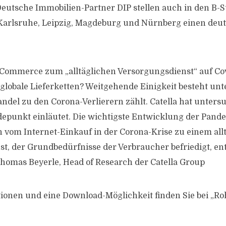
Deutsche Immobilien-Partner DIP stellen auch in den B-
Karlsruhe, Leipzig, Magdeburg und Nürnberg einen deu
Commerce zum „alltäglichen Versorgungsdienst“ auf Cov
lobale Lieferketten? Weitgehende Einigkeit besteht unt
ndel zu den Corona-Verlierern zählt. Catella hat untersu
epunkt einläutet. Die wichtigste Entwicklung der Pandem
vom Internet-Einkauf in der Corona-Krise zu einem all
t, der Grundbedürfnisse der Verbraucher befriedigt, ent
Thomas Beyerle, Head of Research der Catella Group
ionen und eine Download-Möglichkeit finden Sie bei „R