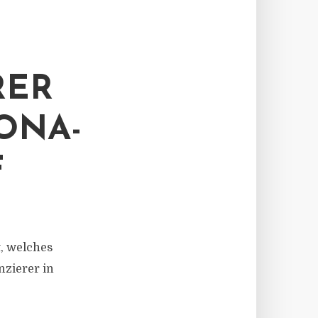
RER
ONA-
F
, welches
nzierer in