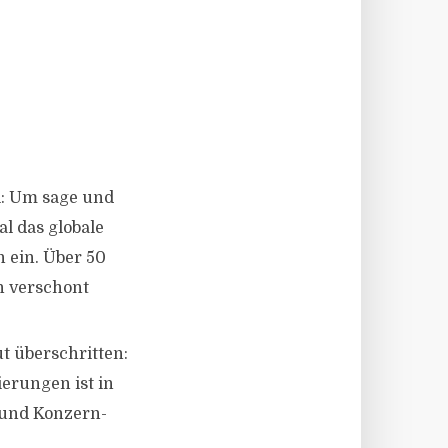
l: Um sage und
l das globale
 ein. Über 50
n verschont
t überschritten:
erungen ist in
n und Konzern-