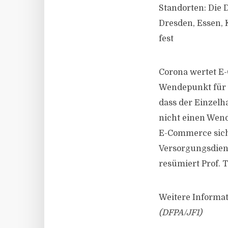
Standorten: Die 
Dresden, Essen, 
fest
Corona wertet E-
Wendepunkt für g
dass der Einzelha
nicht einen Wend
E-Commerce sich 
Versorgungsdiens
resümiert Prof. 
Weitere Informat
(DFPA/JF1)