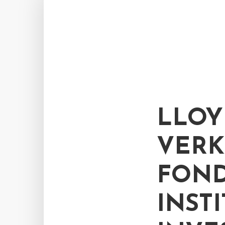
LLOY
VERK
FOND
INST