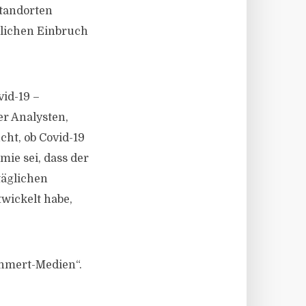
Standorten
tlichen Einbruch
id-19 –
er Analysten,
cht, ob Covid-19
ie sei, dass der
täglichen
wickelt habe,
ohmert-Medien“.