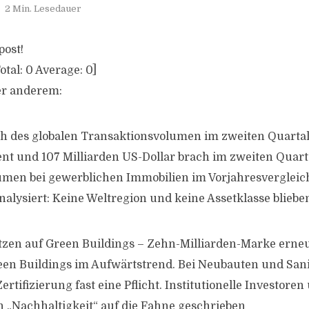
2 Min. Lesedauer
post!
otal:
0
Average:
0
]
r anderem:
h des globalen Transaktionsvolumen im zweiten Quarta
ent und 107 Milliarden US-Dollar brach im zweiten Quarta
men bei gewerblichen Immobilien im Vorjahresvergleich
nalysiert: Keine Weltregion und keine Assetklasse bliebe
setzen auf Green Buildings – Zehn-Milliarden-Marke erneu
reen Buildings im Aufwärtstrend. Bei Neubauten und Sani
rtifizierung fast eine Pflicht. Institutionelle Investore
h „Nachhaltigkeit“ auf die Fahne geschrieben