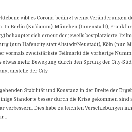
rktebene gibt es Corona-bedingt wenig Veränderungen d
n. In Berlin (Ku’damm), München (Innenstadt), Frankfur
ty) behauptet sich erneut der jeweils bestplatzierte Tei
urg (nun Hafencity statt Altstadt/Neustadt), Köln (nun M
der vormals zweitstärkste Teilmarkt die vorherige Numme
 es etwas mehr Bewegung durch den Sprung der City-Süd
ng, anstelle der City.
gehenden Stabilität und Konstanz in der Breite der Ergeb
s einige Standorte besser durch die Krise gekommen sind 
ar verbessern. Dies habe zu leichten Verschiebungen in
rt.