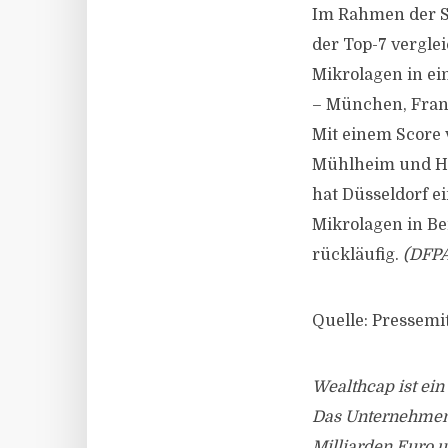
Im Rahmen der S
der Top-7 vergle
Mikrolagen in ei
– München, Frank
Mit einem Score 
Mühlheim und Ham
hat Düsseldorf e
Mikrolagen in Be
rückläufig.
(DFPA
Quelle: Pressemi
Wealthcap ist ei
Das Unternehmen 
Milliarden Euro u