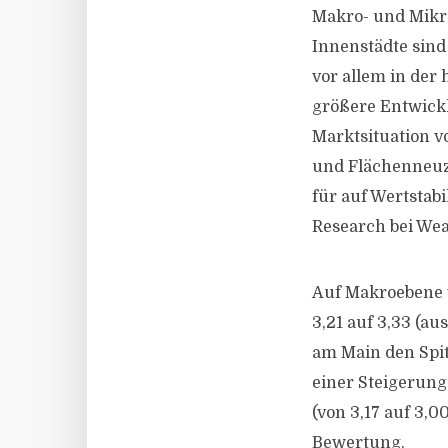
Makro- und Mikro
Innenstädte sind
vor allem in der
größere Entwickl
Marktsituation 
und Flächenneuzu
für auf Wertstabi
Research bei Wea
Auf Makroebene v
3,21 auf 3,33 (a
am Main den Spit
einer Steigerung 
(von 3,17 auf 3,0
Bewertung.