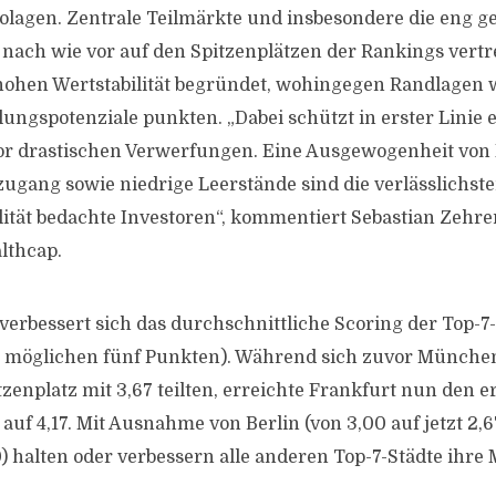
lagen. Zentrale Teilmärkte und insbesondere die eng g
 nach wie vor auf den Spitzenplätzen der Rankings vertre
 hohen Wertstabilität begründet, wohingegen Randlagen 
ungspotenziale punkten. „Dabei schützt in erster Linie 
vor drastischen Verwerfungen. Eine Ausgewogenheit von
gang sowie niedrige Leerstände sind die verlässlichste
lität bedachte Investoren“, kommentiert Sebastian Zehrer
lthcap.
erbessert sich das durchschnittliche Scoring der Top-7
us möglichen fünf Punkten). Während sich zuvor Münche
zenplatz mit 3,67 teilten, erreichte Frankfurt nun den e
auf 4,17. Mit Ausnahme von Berlin (von 3,00 auf jetzt 2,6
0) halten oder verbessern alle anderen Top-7-Städte ihre