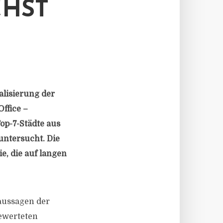
CHST
alisierung der
ffice –
op-7-Städte aus
untersucht. Die
e, die auf langen
aussagen der
bewerteten