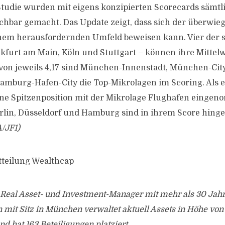
tudie wurden mit eigens konzipierten Scorecards sämtl
ichbar gemacht. Das Update zeigt, dass sich der überwieg
nem herausfordernden Umfeld beweisen kann. Vier der s
furt am Main, Köln und Stuttgart – können ihre Mittelw
von jeweils 4,17 sind München-Innenstadt, München-Cit
burg-Hafen-City die Top-Mikrolagen im Scoring. Als e
ine Spitzenposition mit der Mikrolage Flughafen eingen
rlin, Düsseldorf und Hamburg sind in ihrem Score hinge
/JF1)
tteilung Wealthcap
n Real Asset- und Investment-Manager mit mehr als 30 Jah
mit Sitz in München verwaltet aktuell Assets in Höhe von
nd hat 163 Beteiligungen platziert.