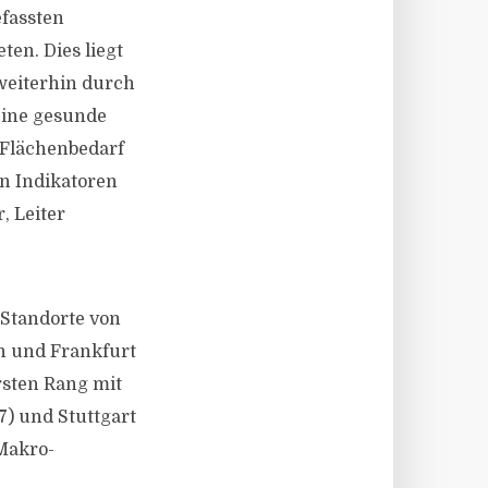
efassten
ten. Dies liegt
weiterhin durch
eine gesunde
 Flächenbedarf
n Indikatoren
, Leiter
-Standorte von
n und Frankfurt
rsten Rang mit
7) und Stuttgart
 Makro-