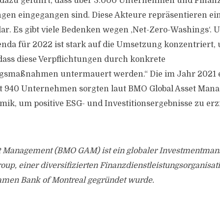
t dazu geführt, dass über 3.000 Unternehmen und Finanzi
ngen eingegangen sind. Diese Akteure repräsentieren e
llar. Es gibt viele Bedenken wegen ‚Net-Zero-Washings‘. 
da für 2022 ist stark auf die Umsetzung konzentriert,
 dass diese Verpflichtungen durch konkrete
gsmaßnahmen untermauert werden.“ Die im Jahr 2021 er
 940 Unternehmen sorgten laut BMO Global Asset Mana
ik, um positive ESG- und Investitionsergebnisse zu erzi
 Management (BMO GAM) ist ein globaler Investmentmana
up, einer diversifizierten Finanzdienstleistungsorganisati
amen Bank of Montreal gegründet wurde.