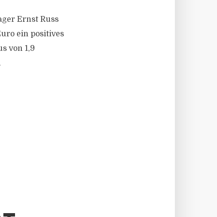
nager Ernst Russ
uro ein positives
us von 1,9
h