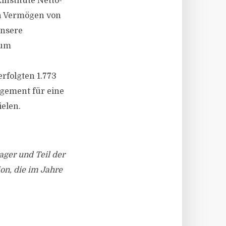
nstitute Netto-
in Vermögen von
Unsere
 um
folgten 1.773
gement für eine
elen.
ger und Teil der
on, die im Jahre