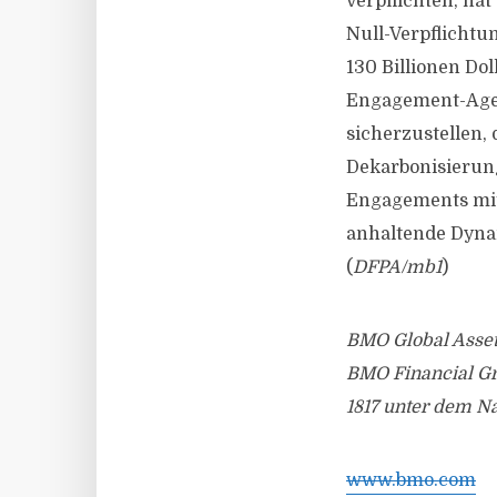
verpflichten, ha
Null-Verpflichtu
130 Billionen Do
Engagement-Agen
sicherzustellen,
Dekarbonisierun
Engagements mit
anhaltende Dynam
(
DFPA/mb1
)
BMO Global Asset
BMO Financial Gro
1817 unter dem N
www.bmo.com