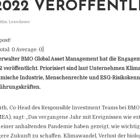
2022 VERÖFFENTL
Min. Lesedauer
post!
otal:
0
Average:
0
]
rwalter BMO Global Asset Management hat die Engageme
2 veröffentlicht. Priorisiert sind laut Unternehmen Kli
hemische Industrie, Menschenrechte und ESG-Risikokenn
ührungskräften.
th, Co-Head des Responsible Investment Teams bei BMO 
A), sagt: „Das vergangene Jahr mit Ereignissen wie e
einer anhaltenden Pandemie haben gezeigt, wie wichtig e
ere Zukunft zu schaffen. Klimawandel, Verlust der biolog