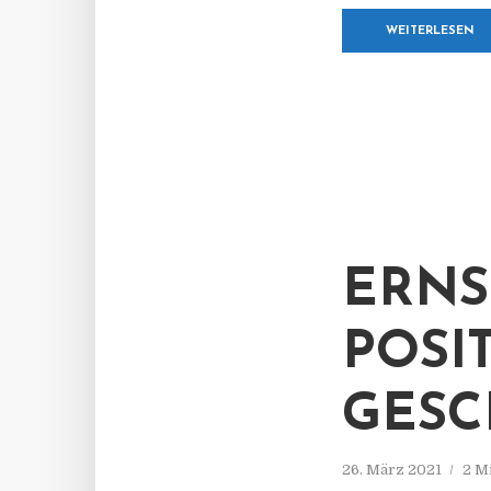
WEITERLESEN
ERNS
POSI
GESC
26. März 2021
2 M