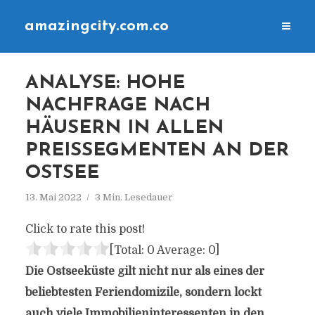
amazingcity.com.co
ANALYSE: HOHE
NACHFRAGE NACH
HÄUSERN IN ALLEN
PREISSEGMENTEN AN DER
OSTSEE
13. Mai 2022
3 Min. Lesedauer
Click to rate this post!
[Total:
0
Average:
0
]
Die Ostseeküste gilt nicht nur als eines der
beliebtesten Feriendomizile, sondern lockt
auch viele Immobilieninteressenten in den