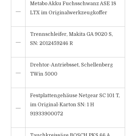
Metabo Akku Fuchsschwanz ASE 18
―
LTX im Originalwerkzeugkoffer
Trennschleifer, Makita GA 9020 S,
―
SN: 2012459246 R
Drehtor-Antriebsset, Schellenberg
―
TWin 5000
Festplattengehäuse Netgear SC 101 T,
im Original-Karton SN: 1 H
―
91933900072
Tauchkreissäge BOSCH PKS 66 A,