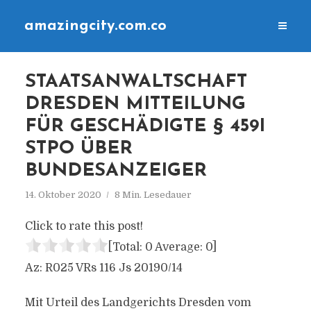
amazingcity.com.co
STAATSANWALTSCHAFT
DRESDEN MITTEILUNG
FÜR GESCHÄDIGTE § 459I
STPO ÜBER
BUNDESANZEIGER
14. Oktober 2020
8 Min. Lesedauer
Click to rate this post!
[Total:
0
Average:
0
]
Az: R025 VRs 116 Js 20190/14
Mit Urteil des Landgerichts Dresden vom