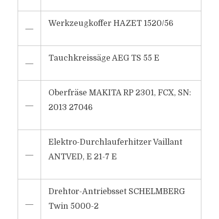
Werkzeugkoffer HAZET 1520/56
―
Tauchkreissäge AEG TS 55 E
―
Oberfräse MAKITA RP 2301, FCX, SN:
―
2013 27046
Elektro-Durchlauferhitzer Vaillant
―
ANTVED, E 21-7 E
Drehtor-Antriebsset SCHELMBERG
―
Twin 5000-2