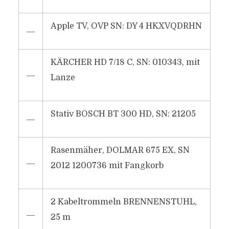
Apple TV, OVP SN: DY 4 HKXVQDRHN
―
KÄRCHER HD 7/18 C, SN: 010343, mit
―
Lanze
Stativ BOSCH BT 300 HD, SN: 21205
―
Rasenmäher, DOLMAR 675 EX, SN
―
2012 1200736 mit Fangkorb
2 Kabeltrommeln BRENNENSTUHL,
―
25 m